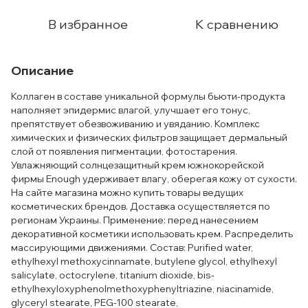
В избранное
К сравнению
Описание
Коллаген в составе уникальной формулы бьюти-продукта
наполняет эпидермис влагой, улучшает его тонус,
препятствует обезвоживанию и увяданию. Комплекс
химических и физических фильтров защищает дермальный
слой от появления пигментации, фотостарения.
Увлажняющий солнцезащитный крем южнокорейской
фирмы Enough удерживает влагу, оберегая кожу от сухости.
На сайте магазина можно купить товары ведущих
косметических брендов. Доставка осуществляется по
регионам Украины. Применение: перед нанесением
декоративной косметики использовать крем. Распределить
массирующими движениями. Состав: Purified water,
ethylhexyl methoxycinnamate, butylene glycol, ethylhexyl
salicylate, octocrylene, titanium dioxide, bis-
ethylhexyloxyphenolmethoxyphenyltriazine, niacinamide,
glyceryl stearate, PEG-100 stearate,