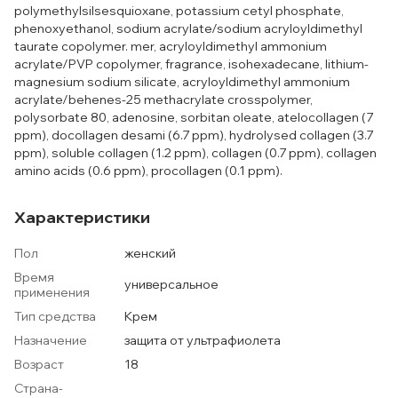
polymethylsilsesquioxane, potassium cetyl phosphate,
phenoxyethanol, sodium acrylate/sodium acryloyldimethyl
taurate copolymer. mer, acryloyldimethyl ammonium
acrylate/PVP copolymer, fragrance, isohexadecane, lithium-
magnesium sodium silicate, acryloyldimethyl ammonium
acrylate/behenes-25 methacrylate crosspolymer,
polysorbate 80, adenosine, sorbitan oleate, atelocollagen (7
ppm), docollagen desami (6.7 ppm), hydrolysed collagen (3.7
ppm), soluble collagen (1.2 ppm), collagen (0.7 ppm), collagen
amino acids (0.6 ppm), procollagen (0.1 ppm).
Характеристики
Пол
женский
Время
универсальное
применения
Тип средства
Крем
Назначение
защита от ультрафиолета
Возраст
18
Страна-