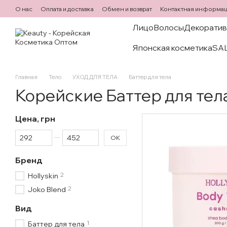
Перейти к основному контенту
О нас
Оплата и доставка
Обмен и возврат
Контактная информа
Лицо
Волосы
Декоратив
Японская косметика
SA
Главная
Тело
УХОД ДЛЯ ТЕЛА
Баттер для тела
Корейские Баттер для тел
Цена, грн
От Цена, грн
До Цена, грн
OK
Бренд
2
Hollyskin
2
Joko Blend
Вид
1
Баттер для тела