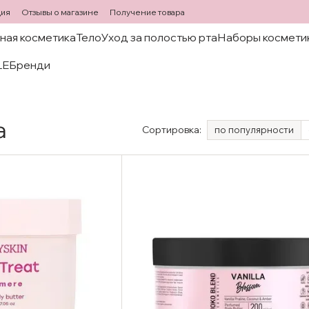
ция
Отзывы о магазине
Получение товара
ная косметика
Тело
Уход за полостью рта
Наборы космети
LE
Бренди
а
Сортировка:
по популярности