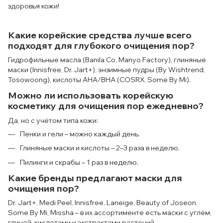
здоровья кожи!
Какие корейские средства лучше всего
подходят для глубокого очищения пор?
Гидрофильные масла (Banila Co, Manyo Factory), глиняные
маски (Innisfree, Dr. Jart+), энзимные пудры (By Wishtrend,
Tosowoong), кислоты AHA/BHA (COSRX, Some By Mi).
Можно ли использовать корейскую
косметику для очищения пор ежедневно?
Да, но с учётом типа кожи:
Пенки и гели – можно каждый день.
Глиняные маски и кислоты – 2–3 раза в неделю.
Пилинги и скрабы – 1 раз в неделю.
Какие бренды предлагают маски для
очищения пор?
Dr. Jart+, Medi Peel, Innisfree, Laneige, Beauty of Joseon,
Some By Mi, Missha – в их ассортименте есть маски с углём,
глиной, кислотами и экстрактами растений.