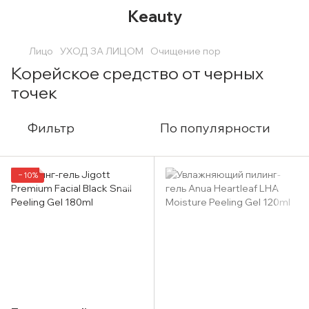
Keauty
Лицо
УХОД ЗА ЛИЦОМ
Очищение пор
Корейское средство от черных
точек
Фильтр
По популярности
−10%