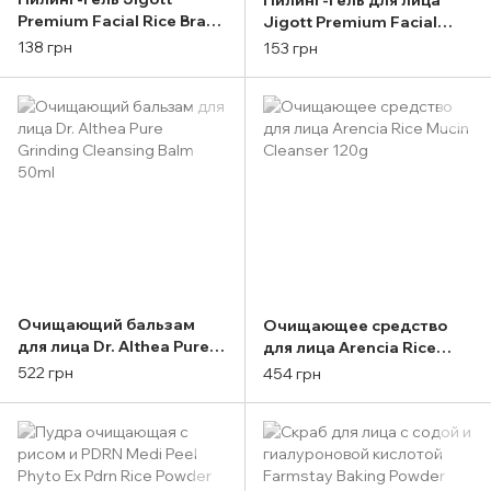
Пилинг-гель для лица
Premium Facial Rice Bran
Jigott Premium Facial
Peeling Gel 180ml
Charcoal Peeling Gel
138 грн
153 грн
180ml
Очищающий бальзам
Очищающее средство
для лица Dr. Althea Pure
для лица Arencia Rice
Grinding Cleansing Balm
Mucin Cleanser 120g
522 грн
454 грн
50ml