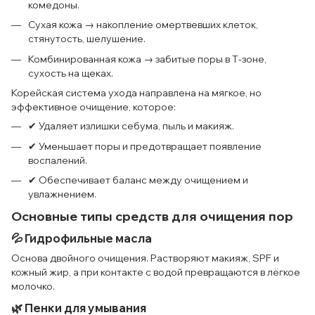
комедоны.
Сухая кожа → накопление омертвевших клеток,
стянутость, шелушение.
Комбинированная кожа → забитые поры в Т-зоне,
сухость на щеках.
Корейская система ухода направлена на мягкое, но
эффективное очищение, которое:
✔ Удаляет излишки себума, пыль и макияж.
✔ Уменьшает поры и предотвращает появление
воспалений.
✔ Обеспечивает баланс между очищением и
увлажнением.
Основные типы средств для очищения пор
💦 Гидрофильные масла
Основа двойного очищения. Растворяют макияж, SPF и
кожный жир, а при контакте с водой превращаются в лёгкое
молочко.
🌿 Пенки для умывания