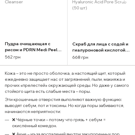
Пудра очищающая с
Скраб для лица с содой и
рисом и PDRN Medi Peel
гиалуроновой кислотой
Phyto Ex Pdrn Rice Powder
Farmstay Baking Powder
562 грн
668 грн
Cleanser
Hyaluronic Acid Pore Scrub
(50 шт)
Кожа – это не просто оболочка, а настоящий щит, который
ежедневно защищает нас от загрязнений, пыли, макияжа и
прочих «прелестей» окружающей среды. Но даже у самого
стойкого щита есть слабые места – поры.
Эти крошечные отверстия выполняют важную функцию:
выводят себум, пот и токсины. Но когда поры забиваются,
начинаются неприятности:
❌ Чёрные точки – потому что грязь + себум =
окислённый комедон.
❌ Акне – из-за воспалений внутри закупоренных пор.