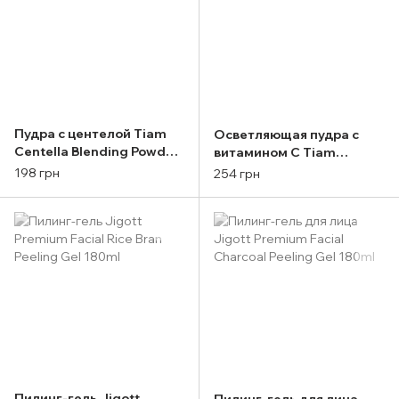
Пудра с центелой Tiam
Осветляющая пудра с
Centella Blending Powder
витамином C Tiam
10g
Vitamin Blending Powder
198 грн
254 грн
10g
Пилинг-гель Jigott