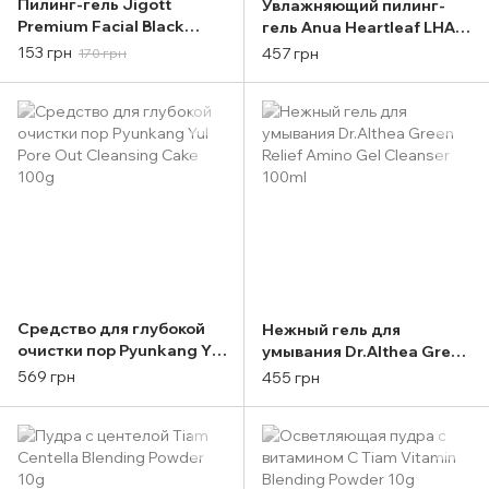
Пилинг-гель Jigott
Увлажняющий пилинг-
Premium Facial Black
гель Anua Heartleaf LHA
Snail Peeling Gel 180ml
Moisture Peeling Gel
153 грн
457 грн
170 грн
120ml
Средство для глубокой
Нежный гель для
очистки пор Pyunkang Yul
умывания Dr.Althea Green
Pore Out Cleansing Cake
Relief Amino Gel Cleanser
569 грн
455 грн
100g
100ml