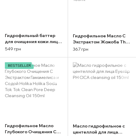
Гидрофильный баттер
Гидрофильное Масло С
для очищения кожи лица
Экстрактом Жожоба The
MERMADE Melt the day off
Saem Natural Condition
549 грн
367 грн
45 г
Cleansing Oil Deep Clean
180ml
BESTSELLER
Гидрофильное Масло
Масло гидрофильное с
Глубокого Очищения С
центеллой для лица