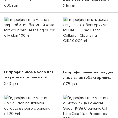
снятия макияжа с
SKIN1004 Madagascar
606 грн
216 грн
календулой IUNIK
Centella Light Cleansing
Calendula Complete
Oil (30ml)
Cleansing Oil (200 ml)
Гидрофильное масло для
Гидрофильные масла для
жирной и проблемной
лица с лактобактериями
кожи Mr.Scrubber
MEDI-PEEL Red Lacto
380 грн
678 грн
Cleansing oil for oily skin
Collagen Cleansing
100ml
Oil(2.0)200ml