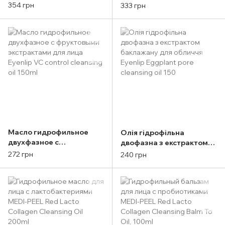
Экстрактом Гамамелиса
Eyenlip PH CICA cleansing
354 грн
333 грн
и Содой Holika Holika
oil 150ml
Soda Tok Tok Clean Pore
Deep Cleansing Oil 150ml
Масло гидрофильное
Олія гідрофільна
двухфазное с
двофазна з екстрактом
фруктовыми экстрактами
баклажану для обличчя
272 грн
240 грн
для лица Eyenlip VC
Eyenlip Eggplant pore
control cleansing oil 150ml
cleansing oil 150