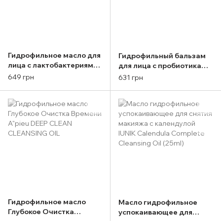
Гидрофильное масло для
Гидрофильный бальзам
лица с лактобактериями
для лица с пробиотиками
MEDI-PEEL Red Lacto
MEDI-PEEL Red Lacto
649 грн
631 грн
Collagen Cleansing Oil
Collagen Cleansing Balm
200ml
To Oil, 100ml
Гидрофильное масло
Масло гидрофильное
Глубокое Очистка
успокаивающее для