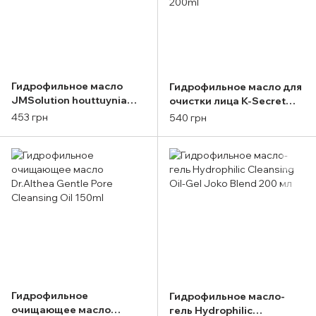
Гидрофильное масло
Гидрофильное масло для
JMSolution houttuynia
очистки лица K-Secret
cordata 88 pore cleansing
Seoul 1988 Cleansing Oil
453 грн
540 грн
oil 200ml
Pine Cica 1% + Probiotics
200ml
Гидрофильное
Гидрофильное масло-
очищающее масло
гель Hydrophilic