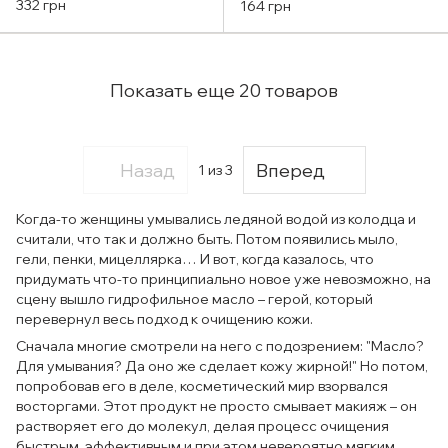
Времени A"pieu DEEP
снятия макияжа с
332 грн
164 грн
CLEAN CLEANSING OIL
календулой IUNIK
Calendula Complete
Cleansing Oil (25ml)
Показать еще 20 товаров
Назад
Вперед
1
из 3
Когда-то женщины умывались ледяной водой из колодца и
считали, что так и должно быть. Потом появились мыло,
гели, пенки, мицеллярка… И вот, когда казалось, что
придумать что-то принципиально новое уже невозможно, на
сцену вышло гидрофильное масло – герой, который
перевернул весь подход к очищению кожи.
Сначала многие смотрели на него с подозрением: "Масло?
Для умывания? Да оно же сделает кожу жирной!" Но потом,
попробовав его в деле, косметический мир взорвался
восторгами. Этот продукт не просто смывает макияж – он
растворяет его до молекул, делая процесс очищения
быстрым, эффективным и при этом невероятно мягким.