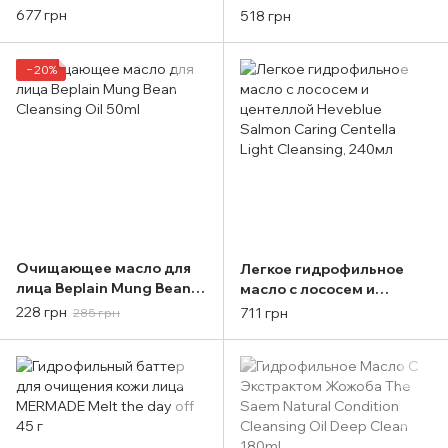
Dr.Althea Gentle Pore
Cleansing Oil-Gel Joko
677 грн
518 грн
Cleansing Oil 150ml
Blend 200 мл
−20%
Очищающее масло для
Легкое гидрофильное
лица Beplain Mung Bean
масло с лососем и
Cleansing Oil 50ml
центеллой Heveblue
228 грн
711 грн
285 грн
Salmon Caring Centella
Light Cleansing, 240мл