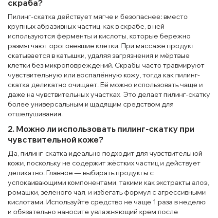
скраба?
Пилинг-скатка действует мягче и безопаснее: вместо
крупных абразивных частиц, как в скрабе, в ней
используются ферменты и кислоты, которые бережно
размягчают ороговевшие клетки. При массаже продукт
скатывается в катышки, удаляя загрязнения и мёртвые
клетки без микроповреждений. Скрабы часто травмируют
чувствительную или воспалённую кожу, тогда как пилинг-
скатка деликатно очищает. Её можно использовать чаще и
даже на чувствительных участках. Это делает пилинг-скатку
более универсальным и щадящим средством для
отшелушивания.
2. Можно ли использовать пилинг-скатку при
чувствительной коже?
Да, пилинг-скатка идеально подходит для чувствительной
кожи, поскольку не содержит жёстких частиц и действует
деликатно. Главное — выбирать продукты с
успокаивающими компонентами, такими как экстракты алоэ,
ромашки, зелёного чая, и избегать формул с агрессивными
кислотами. Используйте средство не чаще 1 раза в неделю
и обязательно наносите увлажняющий крем после