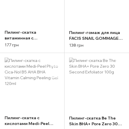
Пилинг-скатка
Пилинг-гомаж для лица
витаминная с
FACIS SNAIL GOMMAGE
целлюлозой для лица
PEELING 200ml
177 грн
138 грн
FarmStay DR-V8 Vitamin
Brightening Peeling Gel
150ml
Пилинг-скатка с
Пилинг-скатка Be The
кислотами Medi-Peel
Skin BHA+ Pore Zero 30