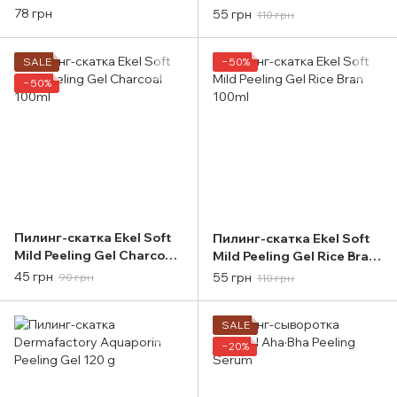
100ml
100ml
78 грн
55 грн
110 грн
SALE
−50%
−50%
Пилинг-скатка Ekel Soft
Пилинг-скатка Ekel Soft
Mild Peeling Gel Charcoal
Mild Peeling Gel Rice Bran
100ml
100ml
45 грн
55 грн
90 грн
110 грн
SALE
−20%