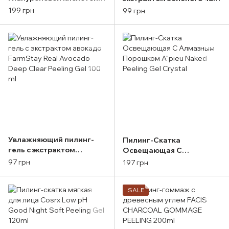
AHA кислотами Missha
FarmStay Real Green Tea
199 грн
99 грн
Super Aqua Ultra Hyalron
Deep Clear Peeling Gel
P
100ml
Увлажняющий пилинг-
Пилинг-Скатка
гель с экстрактом
Освещающая С
авокадо FarmStay Real
Алмазным Порошком
97 грн
197 грн
Avocado Deep Clear
A"pieu Naked Peeling Gel
Peeling Gel 100 ml
Crystal
SALE