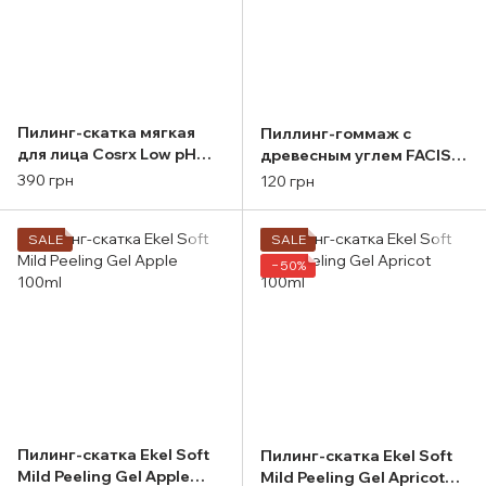
Пилинг-скатка мягкая
Пиллинг-гоммаж с
для лица Cosrx Low pH
древесным углем FACIS
Good Night Soft Peeling
CHARCOAL GOMMAGE
390 грн
120 грн
Gel 120ml
PEELING 200ml
SALE
SALE
−50%
Пилинг-скатка Ekel Soft
Пилинг-скатка Ekel Soft
Mild Peeling Gel Apple
Mild Peeling Gel Apricot