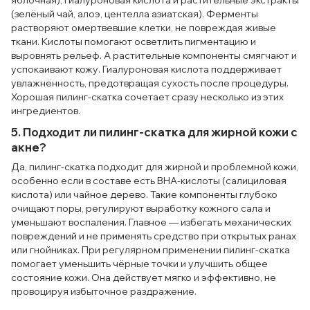
яблочная), гиалуроновая кислота и растительные экстракты
(зелёный чай, алоэ, центелла азиатская). Ферменты
растворяют омертвевшие клетки, не повреждая живые
ткани. Кислоты помогают осветлить пигментацию и
выровнять рельеф. А растительные компоненты смягчают и
успокаивают кожу. Гиалуроновая кислота поддерживает
увлажнённость, предотвращая сухость после процедуры.
Хорошая пилинг-скатка сочетает сразу несколько из этих
ингредиентов.
5. Подходит ли пилинг-скатка для жирной кожи с
акне?
Да, пилинг-скатка подходит для жирной и проблемной кожи,
особенно если в составе есть BHA-кислоты (салициловая
кислота) или чайное дерево. Такие компоненты глубоко
очищают поры, регулируют выработку кожного сала и
уменьшают воспаления. Главное — избегать механических
повреждений и не применять средство при открытых ранах
или гнойниках. При регулярном применении пилинг-скатка
помогает уменьшить чёрные точки и улучшить общее
состояние кожи. Она действует мягко и эффективно, не
провоцируя избыточное раздражение.