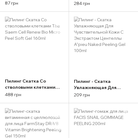
лимона FarmStay Real
кислот IUNIK Lime
87 грн
284 грн
Lemon Deep Clear Peeling
Moisture Mild Peeling Gel
Gel 100
IUNIK 90ml
Пилинг Скатка Со
Пилинг - Скатка
стволовыми клетками
Увлажняющая Для
The Saem Cell Renew Bio
Чувствительной Кожи С
488 грн
209 грн
Micro Peel Soft Gel 160ml
Экстрактом Центеллы
A"pieu Naked Peeling Gel
100ml