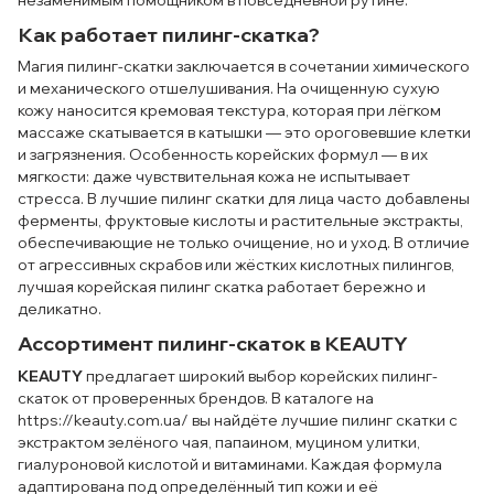
Как работает пилинг-скатка?
Магия пилинг-скатки заключается в сочетании химического
и механического отшелушивания. На очищенную сухую
кожу наносится кремовая текстура, которая при лёгком
массаже скатывается в катышки — это ороговевшие клетки
и загрязнения. Особенность корейских формул — в их
мягкости: даже чувствительная кожа не испытывает
стресса. В лучшие пилинг скатки для лица часто добавлены
ферменты, фруктовые кислоты и растительные экстракты,
обеспечивающие не только очищение, но и уход. В отличие
от агрессивных скрабов или жёстких кислотных пилингов,
лучшая корейская пилинг скатка работает бережно и
деликатно.
Ассортимент пилинг-скаток в KEAUTY
KEAUTY
предлагает широкий выбор корейских пилинг-
скаток от проверенных брендов. В каталоге на
https://keauty.com.ua/ вы найдёте лучшие пилинг скатки с
экстрактом зелёного чая, папаином, муцином улитки,
гиалуроновой кислотой и витаминами. Каждая формула
адаптирована под определённый тип кожи и её