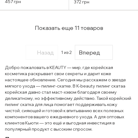
Phyto Cica-Nol B5 AHA
Second Exfoliator 100g
457 грн
372 грн
BHA Vitamin Calming
Peeling Gel 120ml
Показать еще 11 товаров
Назад
Вперед
1
из 2
Добро пожаловать в KEAUTY — мир, где корейская
косметика раскрывает свои секреты и дарит коже
настоящее обновление. Сегодня мы расскажем о звезде
мягкого ухода — пилинг-скатке. В K-beauty пилинг скатаа
корейская давно стал маст-хэвом благодаря своему
деликатному, но эффективному действию. Такой корейский
пилинг скатка для лица помогает поддерживать кожу
чистой, сияющей и готовой к впитыванию всех полезных
компонентов вашего ежедневного ухода. А для оптовых
клиентов Кьюти — это ещё и выгодная инвестиция в
популярный продукт с высоким спросом.