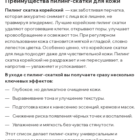
Преимущества пилинг-скатки для кожи
Пилинг скатка корейский
— как заботливая перчатка,
которая аккуратно снимает с лица всё лишнее, не
травмируя эпидермис. Лучшие корейские пилинг скатки
удаляют ороговевшие клетки, открывают поры, улучшает
кровообращение и освежают тон. При регулярном
использовании кожа становится мягкой и гладкой, словно
лепесток цветка. Особенно ценно, что корейские скатки
для лица подходят даже для чувствительной кожи. Пилинг
скатка корейский не раздражает и не пересушивает, а
напротив — увлажняет и успокаивает.
В уходе с пилинг-скаткой вы получаете сразу несколько
ключевых эффектов:
Глубокое, но деликатное очищение кожи.
Выравнивание тона и улучшение текстуры.
Подготовка кожи к нанесению эссенций, кремов и масок.
Снижение риска появления чёрных точек и воспалений.
Увлажнение и мягкость без чувства стянутости.
Этот список делает пилинг-скатку универсальным и
незаменимым помощником в повседневной рутине.