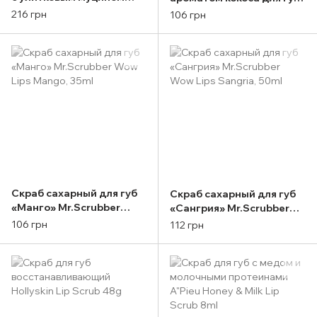
FarmStay Escargot
Mr.Scrubber Wow Lips
216 грн
106 грн
Noblesse Intensive Peeling
Coconut 50ml
Gel 180ml
Скраб сахарный для губ
Скраб сахарный для губ
«Манго» Mr.Scrubber
«Сангрия» Mr.Scrubber
Wow Lips Mango, 35ml
Wow Lips Sаngria, 50ml
106 грн
112 грн