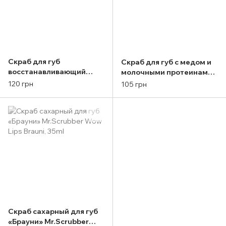
Скраб для губ
Скраб для губ с медом и
восстанавливающий
молочными протеинами
Hollyskin Lip Scrub 48g
A"Pieu Honey & Milk Lip
120 грн
105 грн
Scrub 8ml
Скраб сахарный для губ
«Брауни» Mr.Scrubber