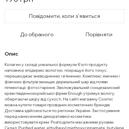
Повідомити, коли з'явиться
До обраного
Порівняти
Опис
Колаген у складі унікальної формули б'юті-продукту
наповнює епідерміс вологою, покращує його тонус,
перешкоджає зневодненню і в'яненню. Комплекс хімічних і
фізичних фільтрів захищає дермальний шар від появи
пігментації, фотостаріння. Зволожувальний сонцезахисний
крем південнокорейської фірми Enough утримує вологу,
оберігаючи шкіру від сухості. На сайті магазину Cosmic
можна купити товари провідних косметичних брендів.
Доставка здійснюється по регіонах України. Застосування:
перед нанесенням декоративної косметики
використовувати крем. Розподілити масажними рухами.
Склад: Purified water, ethylhexyl methoxycinnamate, butylene