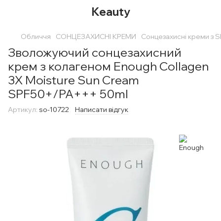
Keauty
Обличчя
СОНЦЕЗАХИСНІ КРЕМИ
Сонцезахисні креми з 
Зволожуючий сонцезахисний
крем з колагеном Enough Collagen
3Х Moisture Sun Cream
SPF50+/PA+++ 50ml
Артикул:
so-10722
Написати відгук