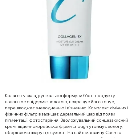
Колаген у складі унікальної формули б'юті-продукту
наповнює епідерміс вологою, покращує його тонус,
перешкоджає зневодненню і в'яненню. Комплекс хімічних і
фізичних фільтрів захищає дермальний шар від появи
пігментації, фотостаріння. Зволожувальний сонцезахисний
крем південнокорейської фірми Enough утримує вологу,
оберігаючи шкіру від сухості. На сайті магазину Cosmic