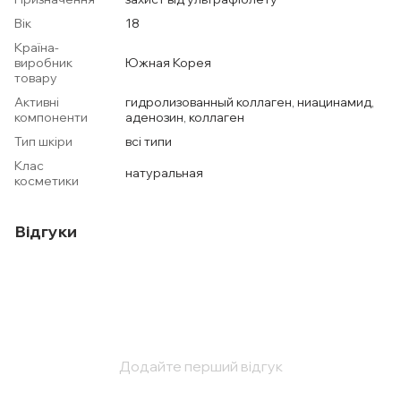
Вік
18
Країна-
виробник
Южная Корея
товару
Активні
гидролизованный коллаген, ниацинамид,
компоненти
аденозин, коллаген
Тип шкіри
всі типи
Клас
натуральная
косметики
Відгуки
Додайте перший відгук