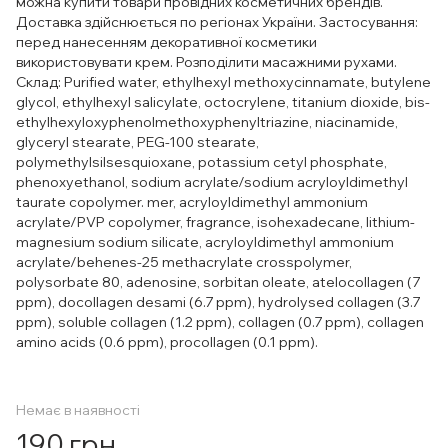
можна купити товари провідних косметичних брендів.
Доставка здійснюється по регіонах України. Застосування:
перед нанесенням декоративної косметики
використовувати крем. Розподілити масажними рухами.
Склад: Purified water, ethylhexyl methoxycinnamate, butylene
glycol, ethylhexyl salicylate, octocrylene, titanium dioxide, bis-
ethylhexyloxyphenolmethoxyphenyltriazine, niacinamide,
glyceryl stearate, PEG-100 stearate,
polymethylsilsesquioxane, potassium cetyl phosphate,
phenoxyethanol, sodium acrylate/sodium acryloyldimethyl
taurate copolymer. mer, acryloyldimethyl ammonium
acrylate/PVP copolymer, fragrance, isohexadecane, lithium-
magnesium sodium silicate, acryloyldimethyl ammonium
acrylate/behenes-25 methacrylate crosspolymer,
polysorbate 80, adenosine, sorbitan oleate, atelocollagen (7
ppm), docollagen desami (6.7 ppm), hydrolysed collagen (3.7
ppm), soluble collagen (1.2 ppm), collagen (0.7 ppm), collagen
amino acids (0.6 ppm), procollagen (0.1 ppm).
Немає в наявності
190 грн