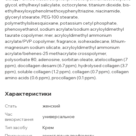
glycol, ethylhexyl salicylate, octocrylene, titanium dioxide, bis-
ethylhexyloxyphenolmethoxyphenyltriazine, niacinamide,
glyceryl stearate, PEG-100 stearate,
polymethylsilsesquioxane, potassium cetyl phosphate,
phenoxyethanol, sodium acrylate/sodium acryloyldimethyl
taurate copolymer. mer, acryloyldimethyl ammonium
acrylate/PVP copolymer, fragrance, isohexadecane, lithium-
magnesium sodium silicate, acryloyldimethyl ammonium
acrylate/behenes-25 methacrylate crosspolymer,
polysorbate 80, adenosine, sorbitan oleate, atelocollagen (7
ppm), docollagen desami (6.7 ppm), hydrolysed collagen (3.7
ppm), soluble collagen (1.2 ppm), collagen (0.7 ppm), collagen
amino acids (0.6 ppm), procollagen (0.1 ppm).
Характеристики
Стать
женский
Час
универсальное
використання
Тип засобу
Крем
Призначення
захист від ультрафіолету