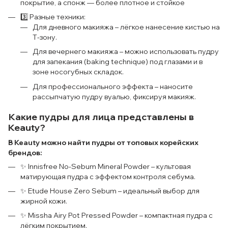
покрытие, а спонж — более плотное и стойкое
3️⃣ Разные техники:
Для дневного макияжа – лёгкое нанесение кистью на
Т-зону.
Для вечернего макияжа – можно использовать пудру
для запекания (baking technique) под глазами и в
зоне носогубных складок.
Для профессионального эффекта – наносите
рассыпчатую пудру вуалью, фиксируя макияж.
Какие пудры для лица представлены в
Keauty?
В Keauty можно найти пудры от топовых корейских
брендов:
✨ Innisfree No-Sebum Mineral Powder – культовая
матирующая пудра с эффектом контроля себума.
✨ Etude House Zero Sebum – идеальный выбор для
жирной кожи.
✨ Missha Airy Pot Pressed Powder – компактная пудра с
лёгким покрытием.