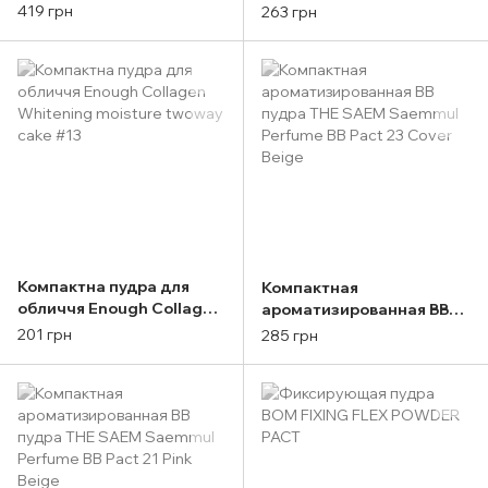
Innisfree No Sebum
сменным блоком Enough
419 грн
263 грн
Mineral Pact
Collagen Hydro Moisture
Two Way Cake SPF25 PA++
26g №23
Компактна пудра для
Компактная
обличчя Enough Collagen
ароматизированная BB
Whitening moisture
пудра THE SAEM
201 грн
285 грн
twoway cake #13
Saemmul Perfume BB Pact
23 Cover Beige