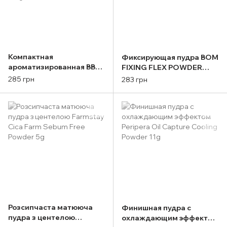
Компактная
Фиксирующая пудра BOM
ароматизированная BB
FIXING FLEX POWDER
пудра THE SAEM
PACT
285 грн
283 грн
Saemmul Perfume BB Pact
21 Pink Beige
Розсипчаста матююча
Финишная пудра с
пудра з центелою
охлаждающим эффектом