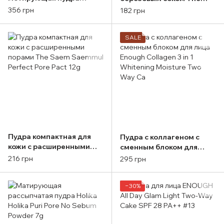
Innisfree No Sebum
Saem Saemmul Perfect
356 грн
182 грн
Mineral Powder (Classic)
Pore Powder 5g
SALE
Пудра компактная для
Пудра с коллагеном с
кожи с расширенными
сменным блоком для
порами The Saem
лица Enough Collagen 3 in
216 грн
295 грн
Saemmul Perfect Pore
1 Whitening Moisture Two
Pact 12g
Way Ca
−30%