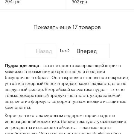
Farmstay Cica Farm
Peripera Oil Capture
204 грн
302 грн
Sebum Free Powder 5g
Cooling Powder 11g
Показать еще 17 товаров
Назад
Вперед
1
из 2
Пудра для лица
— это не просто завершающий штрих в
макияже, а незаменимое средство для создания
безупречного образа. Она закрепляет тональное покрытие,
устраняет жирный блеск и придаёт коже гладкость, словно
воздушный фильтр. В корейской косметике пудра — это не
только декоративный продукт, но и часть ухода за кожей,
ведь многие формулы содержат увлажняющие и защитные
компоненты.
Корея давно стала мировым лидером в производстве
инновационной косметики. Лёгкие текстуры, ухаживающие
ингредиенты и высокая стойкость — главные черты
корейских пудр. Они создают естественный эффект без