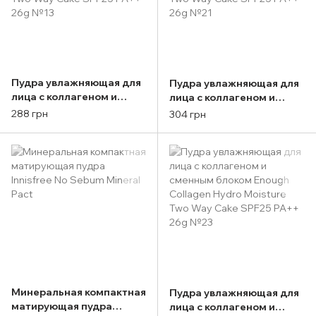
Пудра увлажняющая для
Пудра увлажняющая для
лица с коллагеном и
лица с коллагеном и
сменным блоком Enough
сменным блоком Enough
288 грн
304 грн
Collagen Hydro Moisture
Collagen Hydro Moisture
Two Way Cake SPF25
Two Way Cake SPF25 PA++
PA++ 26g №13
26g №21
Минеральная компактная
Пудра увлажняющая для
матирующая пудра
лица с коллагеном и