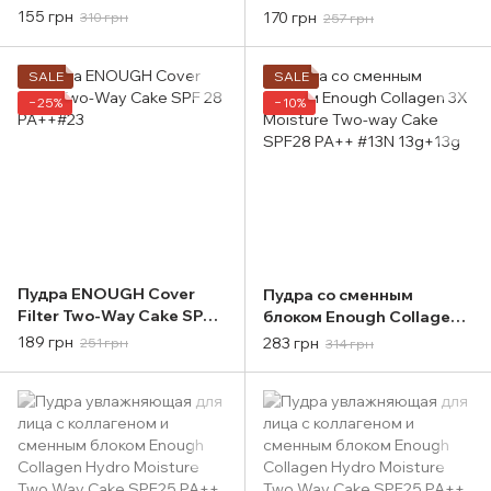
PA++#23
28 PA++#13
155 грн
170 грн
310 грн
257 грн
SALE
SALE
−25%
−10%
Пудра ENOUGH Cover
Пудра со сменным
Filter Two-Way Cake SPF
блоком Enough Collagen
28 PA++#23
3X Moisture Two-way Cake
189 грн
283 грн
251 грн
314 грн
SPF28 PA++ #13N
13g+13g