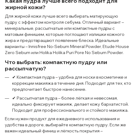
Какая пудра лучше всего подходит для
жирной кожи?
Для жирной кожи лучше всего выбирать матирующую
пудру с эффектом контроля себума. Отличный вариант –
минеральные, рассыпчатые или компактные пудры с
матовым финишем, которые поглощают излишки кожного
жира и предотвращают появление блеска. Идеальные
варианты – Innisfree No-Sebum Mineral Powder, Etude House
Zero Sebum или Holika Holika Puri Pore No Sebum Powder.
Что выбрать: компактную пудру или
рассыпчатую?
✔ Компактная пудра – удобна для носки в косметичке и
коррекции макияжа в течение дня. Подходит для тех, кто
предпочитает быстрое нанесение.
✔ Рассыпчатая пудра – более лёгкая и невесомая,
идеально фиксирует макияж, делает кожу бархатистой.
Подходит для профессионального и стойкого макияжа.
Если нужен продукт для ежедневного использования и
удобства в дороге, выбирайте компактную пудру. Если же
важен идеальный финиш и лёгкость покрытия –