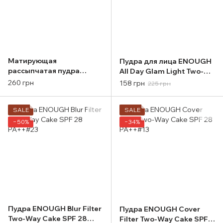
Матирующая
Пудра для лица ENOUGH
рассыпчатая пудра
All Day Glam Light Two-
Holika Holika Puri Pore No
Way Cake SPF 28 PA++
260 грн
158 грн
225 грн
Sebum Powder 7g
#13
SALE
SALE
−50%
−34%
Пудра ENOUGH Blur Filter
Пудра ENOUGH Cover
Two-Way Cake SPF 28
Filter Two-Way Cake SPF