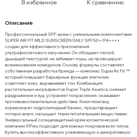
В избранное
К сравнению
Описание
Профессиональный SPF-крем с уникальными компонентами
SUPER AIR FIT MILD SUNSCREEN DAILY SPF50+/PA++++
создан для эффективного преломления
ультрафиолетового излучения. Он обладает легкой,
дышащей текстурой, не забивает поры, не провоцирует
возникновение комедонов. Основу формулы составляет
собственная разработка бренда — комплекс SuperAir Fit ™,
который повышает барьерные функции эпителия,
осветляет кожу, выравнивает тон. Комбинация
растительных ингредиентов Super Triple Asiatica снимает
раздражение и зуд, устраняет покраснения, оказывает
противовоспалительное действие. Кокоглюкозид
нормализует гидролипидный баланс, предотвращает
потерю влаги, насыщает ткани питательными веществами.
Универсальный солнцезащитный крем косметической
компании A'Pieu подходит для кожных покровов всех типов.
Купить высокоэффективную ухаживающую и декоративную