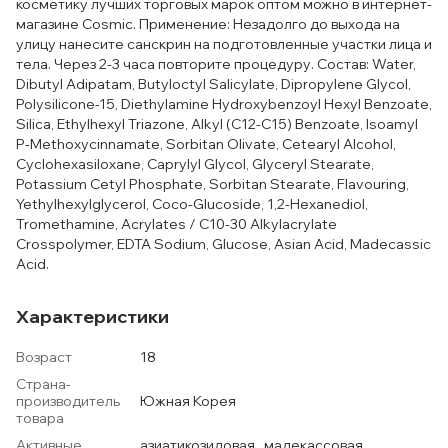
косметику лучших торговых марок оптом можно в интернет-
магазине Cosmic. Применение: Незадолго до выхода на
улицу нанесите санскрин на подготовленные участки лица и
тела. Через 2-3 часа повторите процедуру. Состав: Water,
Dibutyl Adipatam, Butyloctyl Salicylate, Dipropylene Glycol,
Polysilicone-15, Diethylamine Hydroxybenzoyl Hexyl Benzoate,
Silica, Ethylhexyl Triazone, Alkyl (C12-C15) Benzoate, Isoamyl
P-Methoxycinnamate, Sorbitan Olivate, Cetearyl Alcohol,
Cyclohexasiloxane, Caprylyl Glycol, Glyceryl Stearate,
Potassium Cetyl Phosphate, Sorbitan Stearate, Flavouring,
Yethylhexylglycerol, Coco-Glucoside, 1,2-Hexanediol,
Tromethamine, Acrylates / C10-30 Alkylacrylate
Crosspolymer, EDTA Sodium, Glucose, Asian Acid, Madecassic
Acid.
Характеристики
Возраст
18
Страна-
производитель
Южная Корея
товара
Активные
азиатикозидовая , мадекассовая ,