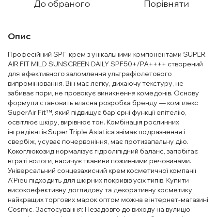
До обраного
Порівняти
Опис
Професійний SPF-крем з унікальними компонентами SUPER
AIR FIT MILD SUNSCREEN DAILY SPF50+/PA++++ створений
для ефективного заломлення ультрафіолетового
випромінювання. Він має легку, дихаючу текстуру, не
забиває пори, не провокує виникнення комедонів. Основу
формули становить власна розробка бренду — комплекс
SuperAir Fit™, який підвищує бар'єрні функції епітелію,
освітлює шкіру, вирівнює тон. Комбінація рослинних
інгредієнтів Super Triple Asiatica знімає подразнення і
свербіж, усуває почервоніння, має протизапальну дію.
Кокоглюкозид нормалізує гідроліпідний баланс, запобігає
втраті вологи, насичує тканини поживними речовинами.
Універсальний сонцезахисний крем косметичної компанії
A'Pieu підходить для шкірних покривів усіх типів. Купити
високоефективну доглядову та декоративну косметику
найкращих торгових марок оптом можна в інтернет-магазині
Cosmic. Застосування: Незадовго до виходу на вулицю