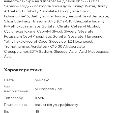
нанесіть санскрін на підготовлені ділянки обличчя і тіла.
Через 2-3 години повторіть процедуру. Склад: Water, Dibutyl
Adipatam, Butyloctyl Salicylate, Dipropylene Glycol,
Polysilicone-15, Diethylamine Hydroxybenzoyl Hexyl Benzoate,
Silica, Ethylhexyl Triazone, Alkyl (C12-C15) Benzoate, Isoamyl
P-Methoxycinnamate, Sorbitan Olivate, Cetearyl Alcohol,
Cyclohexasiloxane, Caprylyl Glycol, Glyceryl Stearate,
Potassium Cetyl Phosphate, Sorbitan Stearate, Flavouring,
Yethylhexylglycerol, Coco-Glucoside, 1,2-Hexanediol,
Tromethamine, Acrylates / C10-30 Alkylacrylate
Crosspolymer, EDTA Sodium, Glucose, Asian Acid, Madecassic
Acid.
Характеристики
Стать
унисекс
Час
универсальное
використання
Тип засобу
Крем
Призначення
захист від ультрафіолету
Вік
18