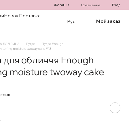
Желания
Вход
Сравнение
ки
Новая Поставка
Мой заказ
Рус
 ДЛЯ ЛИЦА
Пудра
Пудра Enough
tening moisture twoway cake #13
 для обличчя Enough
ng moisture twoway cake
 отзыв