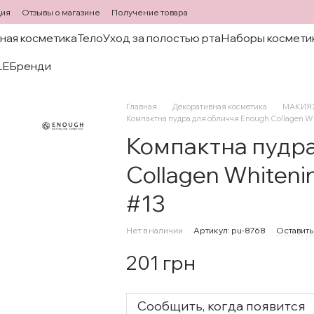
ция
Отзывы о магазине
Получение товара
ная косметика
Тело
Уход за полостью рта
Наборы космети
LE
Бренди
Главная
Декоративная косметика
МАКИЯЖ
Компактна пудра для обличчя Enough Collagen Whi
Компактна пудра
Collagen Whiteni
#13
Нет в наличии
Артикул: pu-8768
Оставить
201 грн
Сообщить, когда появится