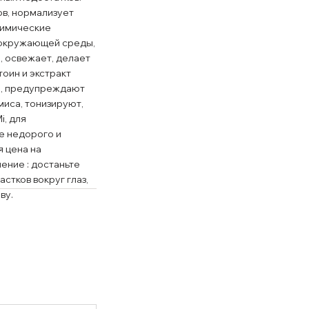
ов, нормализует
мимические
 окружающей среды,
, освежает, делает
тоин и экстракт
он, предупреждают
иса, тонизируют,
i, для
ее недорого и
я цена на
ние : достаньте
астков вокруг глаз,
ву.