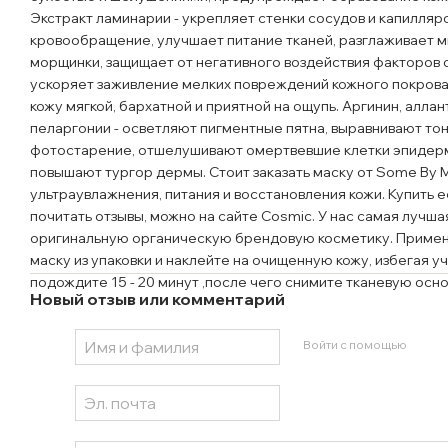
Экстракт ламинарии - укрепляет стенки сосудов и капилляр
кровообращение, улучшает питание тканей, разглаживает 
морщинки, защищает от негативного воздействия факторов
ускоряет заживление мелких повреждений кожного покрова
кожу мягкой, бархатной и приятной на ощупь. Аргинин, аллан
пеларгонии - осветляют пигментные пятна, выравнивают т
фотостарение, отшелушивают омертвевшие клетки эпидерм
повышают тургор дермы. Стоит заказать маску от Some By M
ультраувлажнения, питания и восстановления кожи. Купить 
почитать отзывы, можно на сайте Cosmic. У нас самая лучша
оригинальную органическую брендовую косметику. Примене
маску из упаковки и наклейте на очищенную кожу, избегая уч
подождите 15 - 20 минут ,после чего снимите тканевую осно
Новый отзыв или комментарий
Войти с помощью