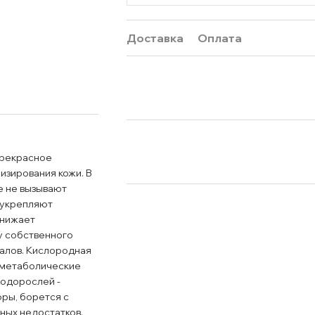
Доставка
Оплата
 прекрасное
изирования кожи. В
е не вызывают
 укрепляют
снижает
у собственного
калов. Кислородная
т метаболические
водорослей -
оры, борется с
ных недостатков.