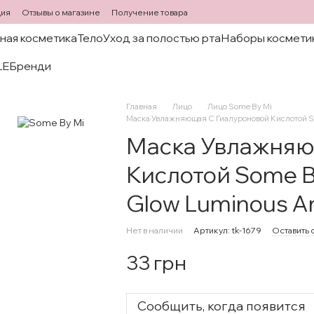
ция
Отзывы о магазине
Получение товара
ная косметика
Тело
Уход за полостью рта
Наборы космети
LE
Бренди
Главная
Лицо
Лицо Some By Mi
Маска Увлажняющая С Гиалуроновой Кислотой Som
Маска Увлажняю
Кислотой Some By
Glow Luminous A
Нет в наличии
Артикул: tk-1679
Оставить 
33 грн
Сообщить, когда появится