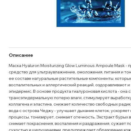
Описание
Маска Hyaluron Moisturizing Glow Luminous Ampoule Mask -
средство для ультраувлажнение, омоложения, питания и тон
ее составе натуральные растительные компоненты, которы
воспалительных и аллергический реакций, оздоравливают и
эпидермис. В основе продукта гиалуроновая кислота - она 
трансэпидермальную потерю влаги, стимулирует выработк
коллагена и эластина, снижает количество свободных ради
вода с острова Чеджу - улучшает дыхание клеток, ускоряе
процессы, тонизирует, снимает отечность. Экстракт бурых 
снимает покраснения, воспаления и раздражения, сужает п
сухостью и шелушениями, предупреждает образование кож