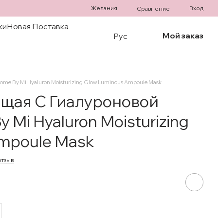
Желания
Вход
Сравнение
ки
Новая Поставка
Мой заказ
Рус
e By Mi Hyaluron Moisturizing Glow Luminous Ampoule Mask
щая С Гиалуроновой
 Mi Hyaluron Moisturizing
mpoule Mask
отзыв