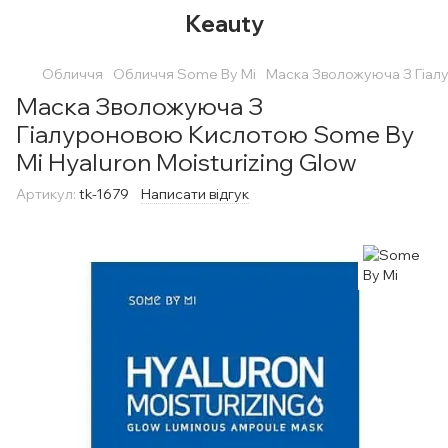
Keauty
Обличчя
Обличчя Some By Mi
Маска Зволожуюча З Гіалу
Маска Зволожуюча З
Гіалуроновою Кислотою Some By
Mi Hyaluron Moisturizing Glow
Артикул:
tk-1679
Написати відгук