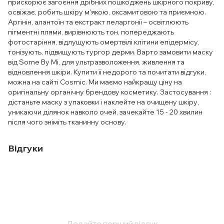
прискорює загоєння дрібних пошкоджень шкірного покриву,
освіжає, робить шкіру м'якою, оксамитовою та приємною.
Аргінін, алантоїн та екстракт пеларгонії – освітлюють
пігментні плями, вирівнюють тон, попереджають
фотостаріння, відлущують омертвілі клітини епідермісу,
тонізують, підвищують тургор дерми. Варто замовити маску
від Some By Mi, для ультразволоження, живлення та
відновлення шкіри. Купити її недорого та почитати відгуки,
можна на сайті Cosmic. Ми маємо найкращу ціну на
оригінальну органічну брендову косметику. Застосування :
дістаньте маску з упаковки і наклейте на очищену шкіру,
уникаючи ділянок навколо очей, зачекайте 15 - 20 хвилин
після чого зніміть тканинну основу.
Відгуки
Додайте перший відгук