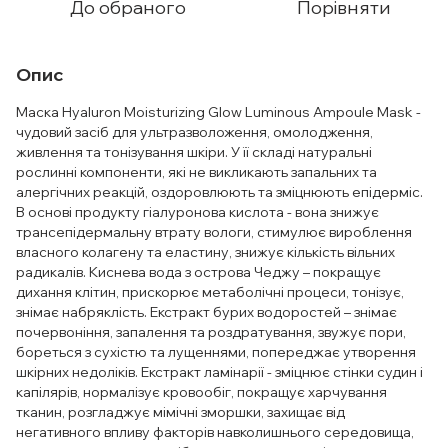
До обраного
Порівняти
Опис
Маска Hyaluron Moisturizing Glow Luminous Ampoule Mask -
чудовий засіб для ультразволоження, омолодження,
живлення та тонізування шкіри. У її складі натуральні
рослинні компоненти, які не викликають запальних та
алергічних реакцій, оздоровлюють та зміцнюють епідерміс.
В основі продукту гіалуронова кислота - вона знижує
трансепідермальну втрату вологи, стимулює вироблення
власного колагену та еластину, знижує кількість вільних
радикалів. Киснева вода з острова Чеджу – покращує
дихання клітин, прискорює метаболічні процеси, тонізує,
знімає набряклість. Екстракт бурих водоростей – знімає
почервоніння, запалення та роздратування, звужує пори,
бореться з сухістю та лущеннями, попереджає утворення
шкірних недоліків. Екстракт ламінарії - зміцнює стінки судин і
капілярів, нормалізує кровообіг, покращує харчування
тканин, розгладжує мімічні зморшки, захищає від
негативного впливу факторів навколишнього середовища,