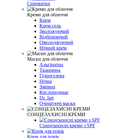
Сироватки
Креми для обличчя
Крем
Крем-гель
Зволожуючий
Відбілюючий
Омолоджуючий
Нічний крем
Маски для обличчя
Альгінатна
Тканинна
Гідрогелева
Нічна
Змивна
Кислородные
Dr. Jart
Очищуючі маски
СОНЦЕЗАХИСНІ КРЕМИ
Сонцезахисні креми з SPF
Крем для повік