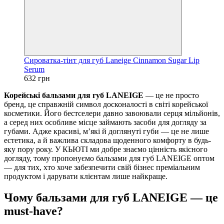
Сироватка-тінт для губ Laneige Cinnamon Sugar Lip
Serum
632 грн
Корейські бальзами для губ LANEIGE
— це не просто
бренд, це справжній символ досконалості в світі корейської
косметики. Його бестселери давно завоювали серця мільйонів,
а серед них особливе місце займають засоби для догляду за
губами. Адже красиві, м’які й доглянуті губи — це не лише
естетика, а й важлива складова щоденного комфорту в будь-
яку пору року. У КЬЮТІ ми добре знаємо цінність якісного
догляду, тому пропонуємо бальзами для губ LANEIGE оптом
— для тих, хто хоче забезпечити свій бізнес преміальним
продуктом і дарувати клієнтам лише найкраще.
Чому бальзами для губ LANEIGE — це
must-have?