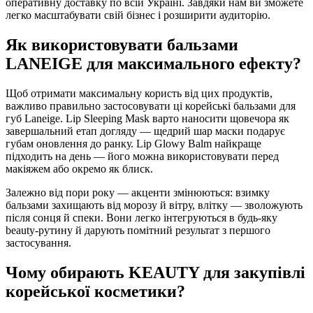
оперативну доставку по всій Україні. Завдяки нам ви зможете
легко масштабувати свій бізнес і розширити аудиторію.
Як використовувати бальзами
LANEIGE для максимального ефекту?
Щоб отримати максимальну користь від цих продуктів,
важливо правильно застосовувати ці корейські бальзами для
губ Laneige. Lip Sleeping Mask варто наносити щовечора як
завершальний етап догляду — щедрий шар маски подарує
губам оновлення до ранку. Lip Glowy Balm найкраще
підходить на день — його можна використовувати перед
макіяжем або окремо як блиск.
Залежно від пори року — акценти змінюються: взимку
бальзами захищають від морозу й вітру, влітку — зволожують
після сонця й спеки. Вони легко інтегруються в будь-яку
beauty-рутину й дарують помітний результат з першого
застосування.
Чому обирають KEAUTY для закупівлі
корейської косметики?