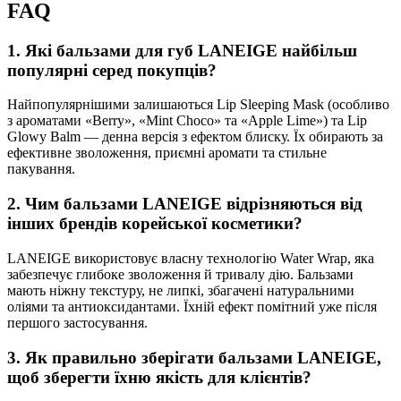
FAQ
1. Які бальзами для губ LANEIGE найбільш
популярні серед покупців?
Найпопулярнішими залишаються Lip Sleeping Mask (особливо
з ароматами «Berry», «Mint Choco» та «Apple Lime») та Lip
Glowy Balm — денна версія з ефектом блиску. Їх обирають за
ефективне зволоження, приємні аромати та стильне
пакування.
2. Чим бальзами LANEIGE відрізняються від
інших брендів корейської косметики?
LANEIGE використовує власну технологію Water Wrap, яка
забезпечує глибоке зволоження й тривалу дію. Бальзами
мають ніжну текстуру, не липкі, збагачені натуральними
оліями та антиоксидантами. Їхній ефект помітний уже після
першого застосування.
3. Як правильно зберігати бальзами LANEIGE,
щоб зберегти їхню якість для клієнтів?