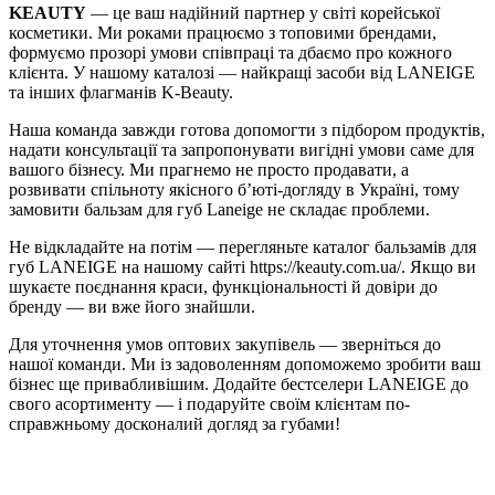
KEAUTY
— це ваш надійний партнер у світі корейської
косметики. Ми роками працюємо з топовими брендами,
формуємо прозорі умови співпраці та дбаємо про кожного
клієнта. У нашому каталозі — найкращі засоби від LANEIGE
та інших флагманів K-Beauty.
Наша команда завжди готова допомогти з підбором продуктів,
надати консультації та запропонувати вигідні умови саме для
вашого бізнесу. Ми прагнемо не просто продавати, а
розвивати спільноту якісного б’юті-догляду в Україні, тому
замовити бальзам для губ Laneige не складає проблеми.
Не відкладайте на потім — перегляньте каталог бальзамів для
губ LANEIGE на нашому сайті https://keauty.com.ua/. Якщо ви
шукаєте поєднання краси, функціональності й довіри до
бренду — ви вже його знайшли.
Для уточнення умов оптових закупівель — зверніться до
нашої команди. Ми із задоволенням допоможемо зробити ваш
бізнес ще привабливішим. Додайте бестселери LANEIGE до
свого асортименту — і подаруйте своїм клієнтам по-
справжньому досконалий догляд за губами!