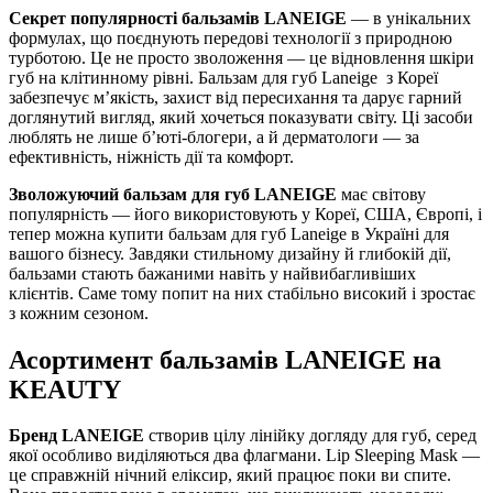
Секрет популярності бальзамів LANEIGE
— в унікальних
формулах, що поєднують передові технології з природною
турботою. Це не просто зволоження — це відновлення шкіри
губ на клітинному рівні. Бальзам для губ Laneige з Кореї
забезпечує м’якість, захист від пересихання та дарує гарний
доглянутий вигляд, який хочеться показувати світу. Ці засоби
люблять не лише б’юті-блогери, а й дерматологи — за
ефективність, ніжність дії та комфорт.
Зволожуючий бальзам для губ LANEIGE
має світову
популярність — його використовують у Кореї, США, Європі, і
тепер можна купити бальзам для губ Laneige в Україні для
вашого бізнесу. Завдяки стильному дизайну й глибокій дії,
бальзами стають бажаними навіть у найвибагливіших
клієнтів. Саме тому попит на них стабільно високий і зростає
з кожним сезоном.
Асортимент бальзамів LANEIGE на
KEAUTY
Бренд LANEIGE
створив цілу лінійку догляду для губ, серед
якої особливо виділяються два флагмани. Lip Sleeping Mask —
це справжній нічний еліксир, який працює поки ви спите.