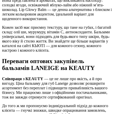
Вона представлена в ароматах, що викликають насолоду:
солодкі ягоди, освіжаючий яблуко-лайм або ніжний м’ята-
шоколад. Lip Glowy Balm — це денна альтернатива з блиском і
легким кольоровим акцентом, ідеальний варіант для
щоденного використання.
Кожен засіб має приємну текстуру, що тане на губах, і багатий
склад: олії ши, мурумуру, вітамін С, антиоксиданти. Бальзами
універсальні, вони підходять для будь-якого типу шкіри, будь-
якого віку й стилю життя. Ви знайдете ще більше варіантів у
каталозі на сайті КЬЮТІ — для кожного сезону, кожного
настрою і кожного клієнта.
Переваги оптових закупівель
бальзамів LANEIGE на KEAUTY
Співпраця з KEAUTY
— це не лише про якість, а й про
вигоду. Ціна бальзаму для губ Laneige дозволяє розширити
асортимент без переплат і підвищити привабливість вашого
бізнесу. Ми працюємо лише з офіційними постачальниками,
тож ви завжди отримуєте сертифікований оригінал.
До того ж ми пропонуємо індивідуальний підхід до кожного
клієнта — гнучкі знижки, швидке опрацювання замовлень,