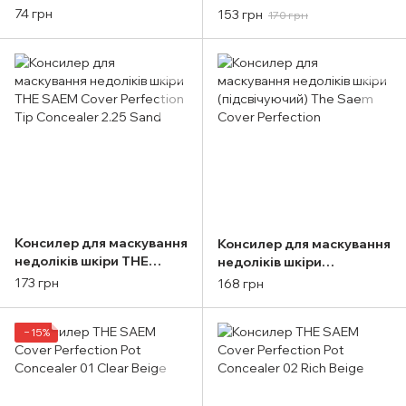
Skin Concealer Smart
Cover Perfection Tip
74 грн
153 грн
170 грн
Adapt 03 Nude 10 мл
Concealer 2.5 Medium
Deep
Консилер для маскування
Консилер для маскування
недоліків шкіри THE
недоліків шкіри
SAEM Cover Perfection Tip
(підсвічуючий) The Saem
173 грн
168 грн
Concealer 2.25 Sand
Cover Perfection
−15%