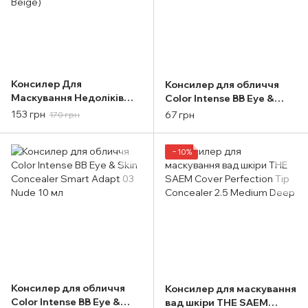
Консилер Для
Консилер для обличчя
Маскування Недоліків
Color Intense BB Eye &
The Saem Cover
Skin Concealer Smart
153 грн
67 грн
170 грн
Perfection Tip Concealer
Adapt 02 Creamy Beige,
6,5g (1.75 Middle Beige)
10 мл
−10%
Консилер для обличчя
Консилер для маскування
Color Intense BB Eye &
вад шкіри THE SAEM