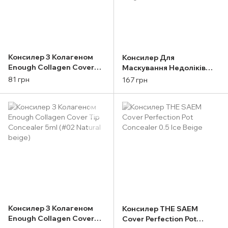
Консилер З Колагеном
Консилер Для
Enough Collagen Cover
Маскування Недоліків
Tip Concealer 5ml (#01
The Saem Cover
81 грн
167 грн
Light beige)
Perfection Tip Concealer
6,5g (1.25 Light Beige)
Консилер З Колагеном
Консилер THE SAEM
Enough Collagen Cover
Cover Perfection Pot