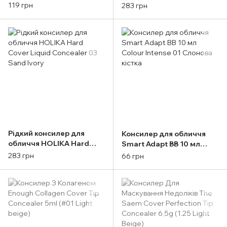
Collagen whitening cover
Cover Liquid Concealer 01
119 грн
283 грн
tip concealer #01
Warm Ivory
Рідкий консилер для
Консилер для обличчя
обличчя HOLIKA Hard
Smart Adapt ВВ 10 мл
Cover Liquid Concealer 03
Colour Intense 01 Слонова
283 грн
66 грн
Sand Ivory
кістка