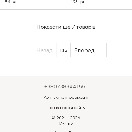
Tip Concealer 5ml (#02
Concealer 0.5 Ice Beige
98 грн
193 грн
Natural beige)
Показати ще 7 товарів
Назад
Вперед
1
з 2
+380738344156
Контактна інформація
Повна версія сайту
© 2021—2026
Keauty