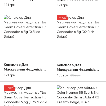
The Saem Cover
Perfection Tip Concealer
171 грн
171 грн
Perfection Tip Concealer
#1.5 Natural Beige 6.5g
#01 Clear Beige 6,5g
−10%
Консилер Для
Консилер Для
Маскування Недоліків
Маскування Недоліків
The Saem Cover
The Saem Cover
171 грн
153 грн
170 грн
Perfection Tip Concealer
Perfection Tip Concealer
6,5g (0.5 Ice Beige)
6,5g (02 Rich Beige)
−10%