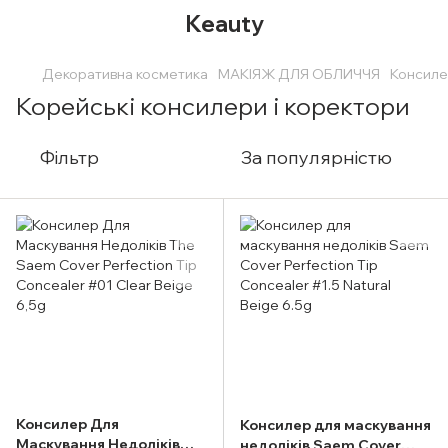
Keauty
Декоративна косметика
МАКІЯЖ ДЛЯ ОБЛИЧЧЯ
Консиле
Корейські консилери і коректори
Фільтр
За популярністю
Консилер Для
Консилер для маскування
Маскування Недоліків
недоліків Saem Cover