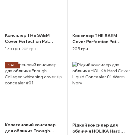
Консилер THE SAEM
Консилер THE SAEM
Cover Perfection Pot
Cover Perfection Pot
Concealer 01 Clear Beige
Concealer 02 Rich Beige
175 грн
205 грн
205 грн
SALE
Колагеновий консилер
Рідкий консилер для
для обличчя Enough
обличчя HOLIKA Hard