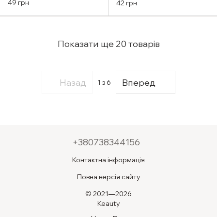
Yul Moisture Serum 9ml
49 грн
42 грн
Показати ще 20 товарів
Назад
Вперед
1
з 6
+380738344156
Контактна інформація
Повна версія сайту
© 2021—2026
Keauty