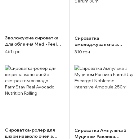
Зволожуюча сироватка
Сироватка
для обличчя Medi-Peel
омолоджувальна з
Aqua Plus Tox Ampoule
ретинолом для обличчя
461 грн
310 грн
30ml
Cos De BAHA RS Retinol
2,5 Serum 30ml
Сироватка-ролер для
Сироватка Ампульна З
шкіри навколо очей з
Муцином Равлика