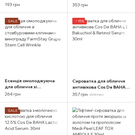
екстрактом авокадо
FarmStay Escargot
193 грн
353 грн
FarmStay Real Avocado
Noblesse intensive
Nutrition Rolling
Ampoule 250ml
SALE
−15%
Есенція омолоджуюча
Сироватка для обличчя
для обличчя зі
антивікова Cos De BAHA
стовбуровими клітинами
L1 Bakuchiol & Retinol
264 грн
357 грн
420 грн
винограду FarmStay
Serum 30ml
Grape Stem Cell Wrinkle
SALE