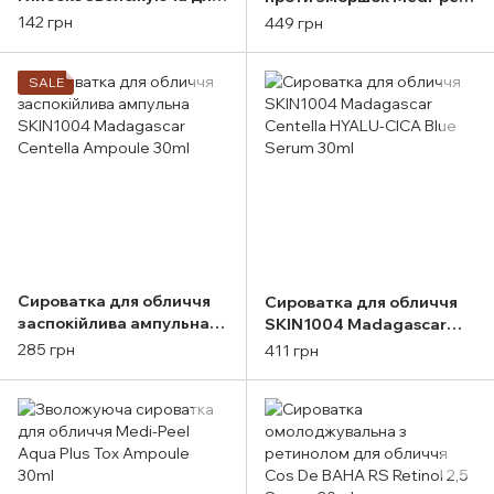
омолодження шкіри з
Peptide Tox Bor Ampoule
142 грн
449 грн
колагеном FarmStay
30ml
Collagen Waterfull
SALE
Сироватка для обличчя
Сироватка для обличчя
заспокійлива ампульна
SKIN1004 Madagascar
SKIN1004 Madagascar
Centella HYALU-CICA Blue
285 грн
411 грн
Centella Ampoule 30ml
Serum 30ml