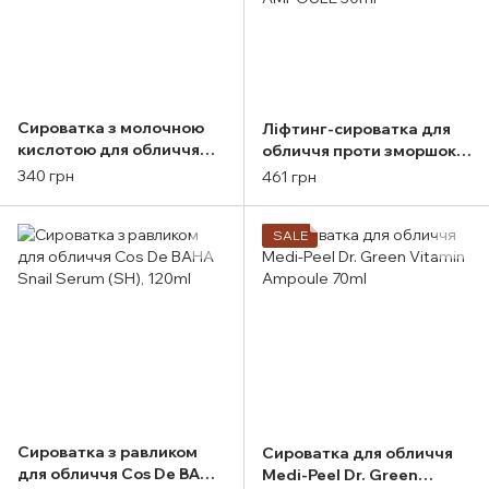
Сироватка з молочною
Ліфтинг-сироватка для
кислотою для обличчя
обличчя проти зморшок
12,5% Cos De BAHA Lactic
із золотом та прополісом
340 грн
461 грн
Acid Serum, 30ml
Medi-Peel LEAF TOX
AMPOULE 30ml
SALE
Сироватка з равликом
Сироватка для обличчя
для обличчя Cos De BAHA
Medi-Peel Dr. Green