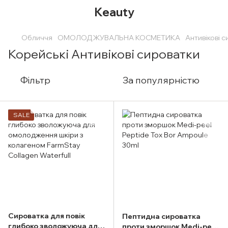
Keauty
Обличчя
ОМОЛОДЖУВАЛЬНА КОСМЕТИКА
Антивікові 
Корейські Антивікові сироватки
Фільтр
За популярністю
SALE
Сироватка для повік
Пептидна сироватка
глибоко зволожуюча для
проти зморшок Medi-peel