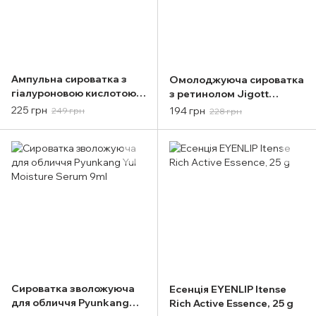
Ампульна сироватка з
Омолоджуюча сироватка
гіалуроновою кислотою
з ретинолом Jigott
Jigott All-In-One
Natural Retinol Perfect
225 грн
194 грн
249 грн
228 грн
Hyaluronic Acid Capsule
Serum 50ml
Ampoule 200ml
Сироватка зволожуюча
Есенція EYENLIP Itense
для обличчя Pyunkang
Rich Active Essence, 25 g