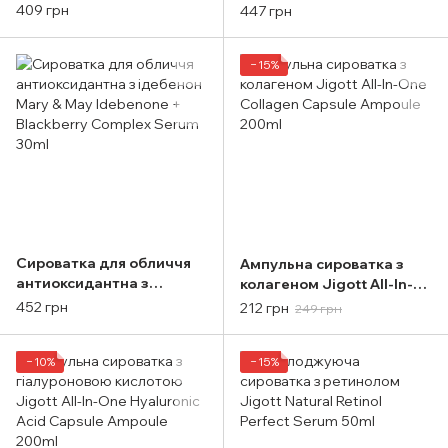
Snail Serum (SH), 120ml
Vitamin Ampoule 70ml
409 грн
447 грн
−15%
Сироватка для обличчя
Ампульна сироватка з
антиоксидантна з
колагеном Jigott All-In-
ідебенон Mary & May
One Collagen Capsule
452 грн
212 грн
249 грн
Idebenone + Blackberry
Ampoule 200ml
Complex Serum 30ml
−10%
−15%