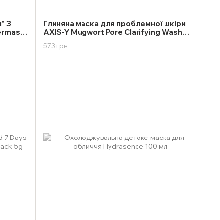
" З
Глиняна маска для проблемної шкіри
Dermask
AXIS-Y Mugwort Pore Clarifying Wash
0g
Off Pack 100ml
573 грн