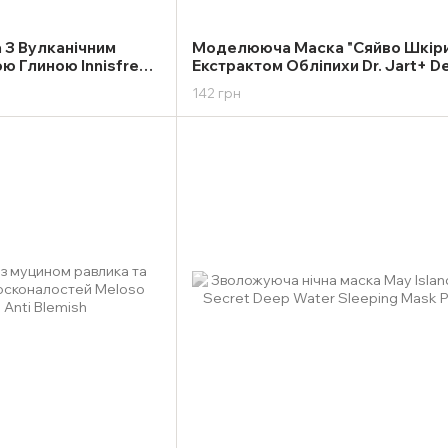
З Вулканічним
Моделююча Маска "Сяйво Шкіри
ю Глиною Innisfree
Екстрактом Обліпихи Dr. Jart+ 
 Clay Mask Hydrating
Shaking Rubber Luminous Shot 5
142 грн