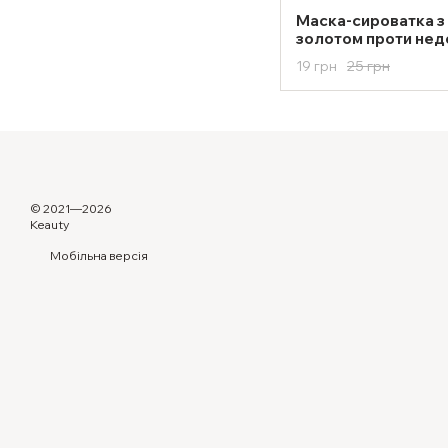
Маска-сироватка з
золотом проти не
Meloso Snail + Gold
25 грн
19 грн
© 2021—2026
Keauty
Мобільна версія