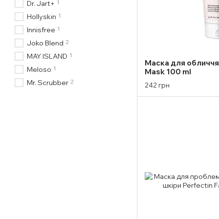
1
Dr. Jart+
1
Hollyskin
1
Innisfree
2
Joko Blend
1
MAY ISLAND
Маска для обличчя 
1
Meloso
Mask 100 ml
2
Mr. Scrubber
242 грн