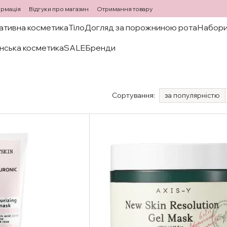
ормація
Відгуки про магазин
Отримання товару
ативна косметика
Тіло
Догляд за порожниною рота
Набори
нська косметика
SALE
Бренди
Сортування:
за популярністю