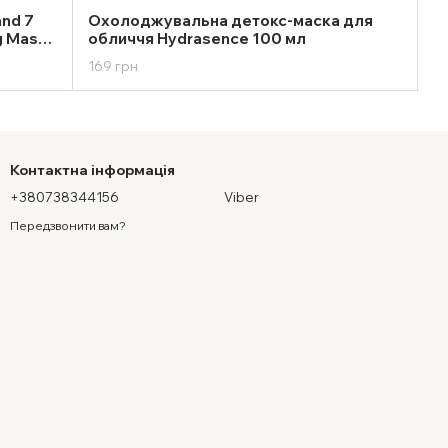
and 7
Охолоджувальна детокс-маска для
g Mask
обличчя Hydrasence 100 мл
169 грн
Контактна інформація
+380738344156
Viber
Передзвонити вам?