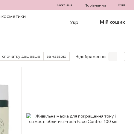
Бажання
Вхід
Порівняння
 косметики
Мій кошик
Укр
спочатку дешевше
за назвою
Відображення: