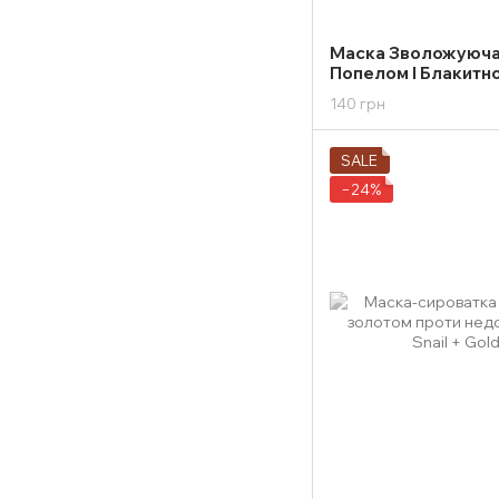
Маска Зволожуюча 
Попелом І Блакитно
Jeju Volcanic Color
140 грн
70ml
SALE
−24%