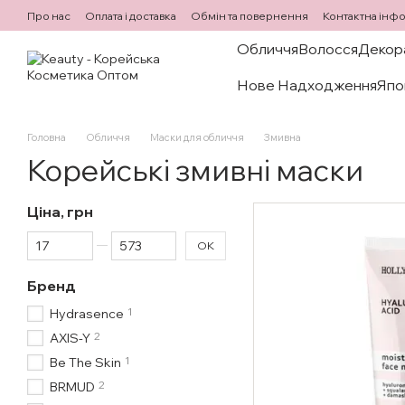
Перейти до основного контенту
Про нас
Оплата і доставка
Обмін та повернення
Контактна інф
Обличчя
Волосся
Декор
Нове Надходження
Япо
Головна
Обличчя
Маски для обличчя
Змивна
Корейські змивні маски
Ціна, грн
Від Ціна, грн
До Ціна, грн
ОК
Бренд
1
Hydrasence
2
AXIS-Y
1
Be The Skin
2
BRMUD