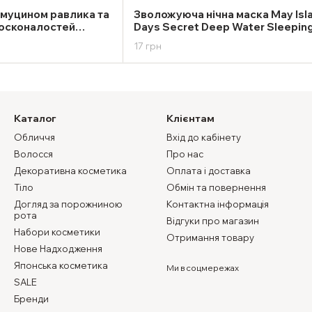
 муцином равлика та
Зволожуюча нічна маска May Isl
досконалостей
Days Secret Deep Water Sleepin
 Anti Blemish
Pack 5g
17 грн
Каталог
Клієнтам
Обличчя
Вхід до кабінету
Волосся
Про нас
Декоративна косметика
Оплата і доставка
Тіло
Обмін та повернення
Догляд за порожниною
Контактна інформація
рота
Відгуки про магазин
Набори косметики
Отримання товару
Нове Надходження
Японська косметика
Ми в соцмережах
SALE
Бренди