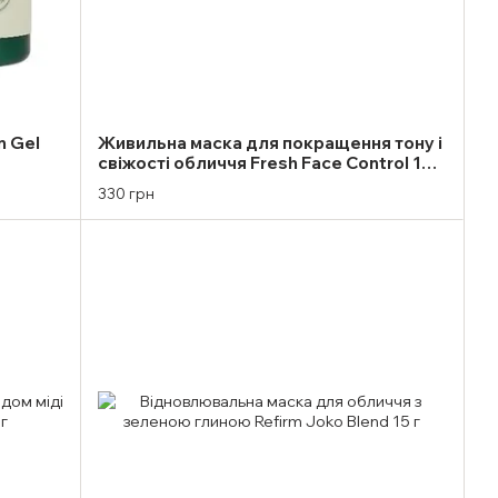
n Gel
Живильна маска для покращення тону і
свіжості обличчя Fresh Face Control 100
мл
330 грн