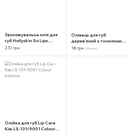
Зволожувальна олія для
Олівець для губ
губ Hollyskin So Lips.
дерев'яний з точилкою
Peptide Lip Oil 008.
Lip Liner Jovial Luxe 105
272 грн
18 грн
22 грн
Cherry Toffee 4 ml
Матовий Peach
Персиковий
Олійка для губ Lip Care
Ківі LS-131/9001 Colour