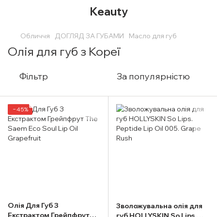
Keauty
Обличчя
ДОГЛЯД ЗА ГУБАМИ
Масло для губ
Олія для губ з Кореї
Фільтр
За популярністю
−45%
Олія Для Губ З
Зволожувальна олія для
Екстрактом Грейпфрут
губ HOLLYSKIN So Lips.