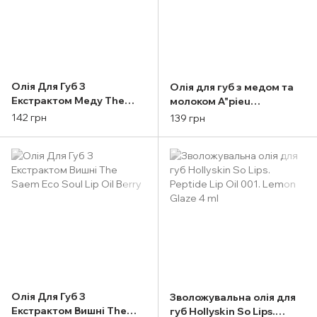
Олія Для Губ З
Олія для губ з медом та
Екстрактом Меду The
молоком A"pieu
Saem Eco Soul Lip Oil
Honey&milk Lip Oil 5g
142 грн
139 грн
Honey
Олія Для Губ З
Зволожувальна олія для
Екстрактом Вишні The
губ Hollyskin So Lips.