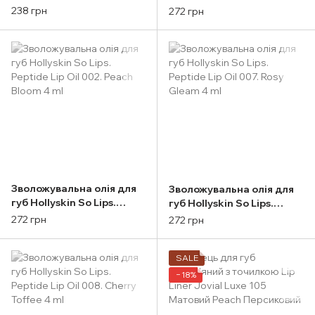
Saem Eco Soul Lip Oil
Peptide Lip Oil 001. Lemon
238 грн
272 грн
Berry
Glaze 4 ml
Зволожувальна олія для
Зволожувальна олія для
губ Ноllyskin So Lips.
губ Hollyskin So Lips.
Peptide Lip Oil 002. Peach
Peptide Lip Oil 007. Rosy
272 грн
272 грн
Bloom 4 ml
Gleam 4 ml
SALE
−18%