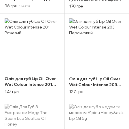
The Saem Eco Soul Lip Oil
Peptide Lip Oil 005. Grape
96 грн
170 грн
174 грн
Grapefruit
Rush
Олія для губ Lip Oil Over
Олія для губ Lip Oil Over
Wet Colour Intense 201
Wet Colour Intense 203
Рожевий
Персиковий
127 грн
127 грн