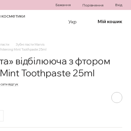
Бажання
Вхід
Порівняння
 косметики
Мій кошик
Укр
 пасти
Зубні пасти Marvis
hitening Mint Toothpaste 25ml
та» відбілююча з фтором
 Mint Toothpaste 25ml
сати відгук