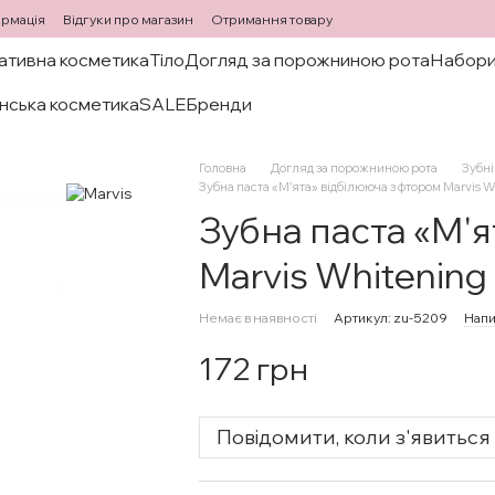
ормація
Відгуки про магазин
Отримання товару
ативна косметика
Тіло
Догляд за порожниною рота
Набори
нська косметика
SALE
Бренди
Головна
Догляд за порожниною рота
Зубні
Зубна паста «М'ята» відбілююча з фтором Marvis W
Зубна паста «М'я
Marvis Whitening
Немає в наявності
Артикул: zu-5209
Напи
172 грн
Повідомити, коли з'явиться