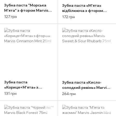
Зубна паста "Морська
Зубна паста «М'ята»
М'ята" з фтором Marvis
відбілююча з фтором
Aquatic Mint 25ml
Marvis Whitening Mint
127 грн
172 грн
Toothpaste 25ml
Зубна паста
Зубна паста «Кисло-
«Кориця+М'ята» з
солодкий ревінь» Marvis
фтором Marvis Cinnamon
Sweet & Sour Rhubarb
131 грн
264 грн
Mint 25ml
75ml