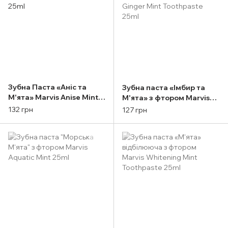
Зубна Паста «Аніс та
Зубна паста «Імбир та
М'ята» Marvis Anise Mint
М'ята» з фтором Marvis
25ml
Ginger Mint Toothpaste
132 грн
127 грн
25ml