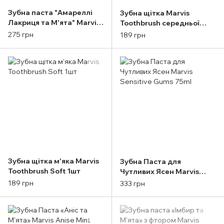
Зубна паста "Амареллі
Зубна щітка Marvis
Лакриця та М'ята" Marvis
Toothbrush середньої
Amarelli Licorice 85ml
жорсткості (medium),
275 грн
189 грн
чорна, 1 шт.
Зубна щітка м'яка Marvis
Зубна Паста для
Toothbrush Soft 1шт
Чутливих Ясен Marvis
Sensitive Gums 75ml
189 грн
333 грн