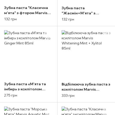
Зубна паста "Класична
Зубна паста
м'ята" з фтором Marvis
"Жасмін+М'ята" з
Classic Strong Mint, 25ml
фтором Marvis Jasmin
132 грн
132 грн
Mint 25ml
Зубна паста «М'ята та
Відбілююча зубна паста з
імбир» з ксилітолом
ксилітолом Marvis
Marvis Ginger Mint 85ml
Whitening Mint + Xylitol
275 грн
333 грн
85ml