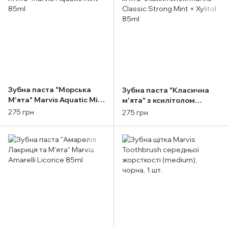
Зубна паста "Морська
Зубна паста "Класична
М'ята" Marvis Aquatic Mint
м'ята" з ксилітолом
85ml
Marvis Classic Strong Mint
275 грн
275 грн
+ Xylitol 85ml