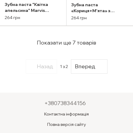
Зубна паста "Квітка
Зубна паста
апельсина" Marvis
«Кориця+М'ята» з
Orange Blossom Bloom
фтором Marvis Cinnamon
264 грн
264 грн
75ml
Mint 85ml
Показати ще 7 товарів
Назад
Вперед
1
з 2
+380738344156
Контактна інформація
Повна версія сайту