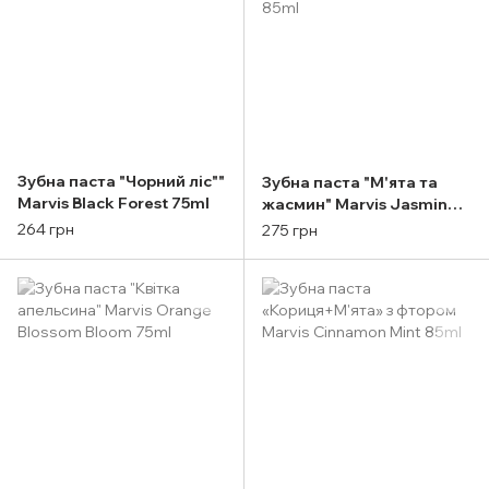
Зубна паста "Чорний ліс""
Зубна паста "М'ята та
Marvis Black Forest 75ml
жасмин" Marvis Jasmin
Mint 85ml
264 грн
275 грн