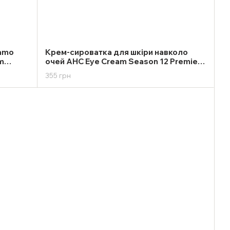
gamo
Крем-сироватка для шкіри навколо
am
очей AHC Eye Cream Season 12 Premier
Ampoule Core Lifting 40ml
355 грн