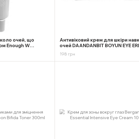
вколо очей, що
Антивіковий крем для шкіри нав
ном Enough W
очей DAANDANBIT BOYUN EYE E
 Premium Eye Cream
50ml
198 грн