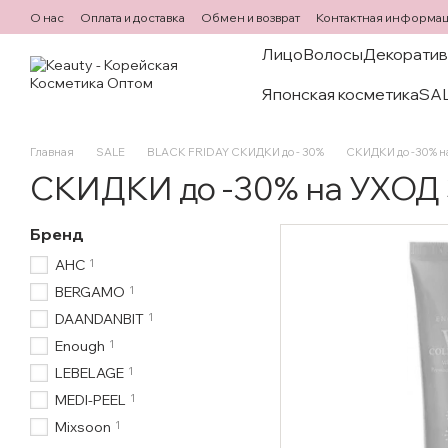
Перейти к основному контенту
О нас
Оплата и доставка
Обмен и возврат
Контактная информа
Лицо
Волосы
Декоратив
Японская косметика
SA
Главная
SALE
BLACK FRIDAY СКИДКИ до - 30%
СКИДКИ до -30% 
СКИДКИ до -30% на УХО
Бренд
1
AHC
1
BERGAMO
1
DAANDANBIT
1
Enough
1
LEBELAGE
1
MEDI-PEEL
1
Mixsoon