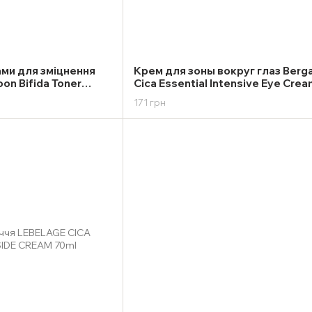
ами для зміцнення
Крем для зоны вокруг глаз Ber
on Bifida Toner
Cica Essential Intensive Eye Cre
100ml
171 грн