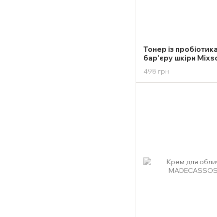
Тонер із пробіотик
бар'єру шкіри Mixso
300ml
498 грн