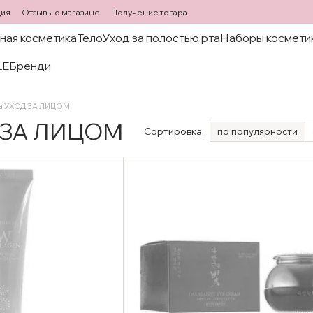
ция
Отзывы о магазине
Получение товара
ная косметика
Тело
Уход за полостью рта
Наборы космети
LE
Бренди
на УХОД ЗА ЛИЦОМ
Д ЗА ЛИЦОМ
Сортировка:
по популярности