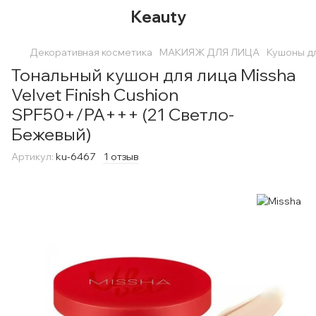
Keauty
Декоративная косметика
МАКИЯЖ ДЛЯ ЛИЦА
Кушоны д
Тональный кушон для лица Missha
Velvet Finish Cushion
SPF50+/PA+++ (21 Светло-
Бежевый)
Артикул:
ku-6467
1 отзыв