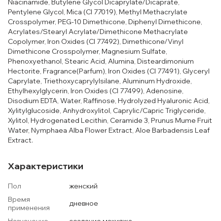
Niacinamide, Butylene Glycol Dicaprylate/Dicaprate,
Pentylene Glycol, Mica (CI 77019), Methyl Methacrylate
Crosspolymer, PEG-10 Dimethicone, Diphenyl Dimethicone,
Acrylates/Stearyl Acrylate/Dimethicone Methacrylate
Copolymer, Iron Oxides (CI 77492), Dimethicone/Vinyl
Dimethicone Crosspolymer, Magnesium Sulfate,
Phenoxyethanol, Stearic Acid, Alumina, Disteardimonium
Hectorite, Fragrance(Parfum), Iron Oxides (CI 77491), Glyceryl
Caprylate, Triethoxycaprylylsilane, Aluminum Hydroxide,
Ethylhexylglycerin, Iron Oxides (CI 77499), Adenosine,
Disodium EDTA, Water, Raffinose, Hydrolyzed Hyaluronic Acid,
Xylitylglucoside, Anhydroxylitol, Caprylic/Capric Triglyceride,
Xylitol, Hydrogenated Lecithin, Ceramide 3, Prunus Mume Fruit
Water, Nymphaea Alba Flower Extract, Aloe Barbadensis Leaf
Extract.
Характеристики
Пол
женский
Время
дневное
применения