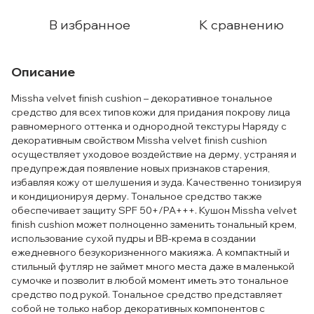
В избранное
К сравнению
Описание
Missha velvet finish cushion – декоративное тональное
средство для всех типов кожи для придания покрову лица
равномерного оттенка и однородной текстуры Наряду с
декоративным свойством Мissha velvet finish cushion
осуществляет уходовое воздействие на дерму, устраняя и
предупреждая появление новых признаков старения,
избавляя кожу от шелушения и зуда. Качественно тонизируя
и кондиционируя дерму. Тональное средство также
обеспечивает защиту SPF 50+/PA+++. Кушон Missha velvet
finish cushion может полноценно заменить тональный крем,
использование сухой пудры и ВВ-крема в создании
ежедневного безукоризненного макияжа. А компактный и
стильный футляр не займет много места даже в маленькой
сумочке и позволит в любой момент иметь это тональное
средство под рукой. Тональное средство представляет
собой не только набор декоративных компонентов с