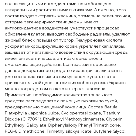
солнцезащитными ингредиентами, но и обогащено
натуральными растительными вытяжками. А именно, в его
состав входят экстракты жасмина, розмарина, зеленого чая,
которые регенерируют ткани дермы, имеют
антиоксидантное воздействие, участвуют в процессах
обновления клеток, выводят свободные радикалы, удаляют
жирный блеск, повышают тургор. Гиалуроновая кислота
ускоряет микроциркуляцию крови, укрепляет капилляры,
защищает от негативного воздействия окружающей среды,
имеет антисептическое, антибактериальное и
омолаживающее действия. Если вас заинтересовало
данное декоративное средство и заинтриговали отзывы
уже воспользовавшихся этим кушоном, купить его по
привлекательной цене, оптом и из любого уголка Украины
можно посредством нашего интернет-магазина.
Применение: необходимое количество тонального
средства распределите с помощью пуховки по сухой,
предварительно очищенной коже лица. Состав: Betula
Platyphylla Japonica Juice, Cyclopentasiloxane, Titanium
Dioxide (CI 77891), Ethylhexyl Methoxycinnamate, Glycerin,
Ethylhexyl Salicylate, Diphenylsiloxy Phenyl Trimethicone,
PEG-8 Dimethicone, Trimethylsiloxysilicate, Butylene Glycol,