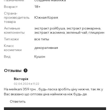
Назначение
создание макияжа
Возраст
18+
Страна-
производитель
Южная Корея
товара
Активные
экстракт ройбуша, экстракт розмарина,
компоненты
экстракт жасмина, зеленый чай, глицерин
Тип кожи
все типы
Класс
декоративная
косметики
Вид
Кушон
Отзывы
1
Вікторія
02.04.2024 в 11:22
На мейкапі 359 грн. , будь-ласка зробіть ціну нижче, так як у
Вас вказано що оптова ціна найнижча ніж будь-де
Ответить