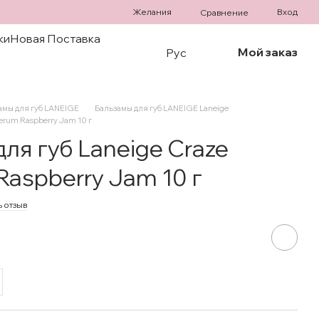
Желания
Вход
Сравнение
ки
Новая Поставка
Мой заказ
Рус
амы для губ LANEIGE
Бальзамы для губ LANEIGE Laneige
Serum Raspberry Jam 10 г
ля губ Laneige Craze
Raspberry Jam 10 г
ь отзыв