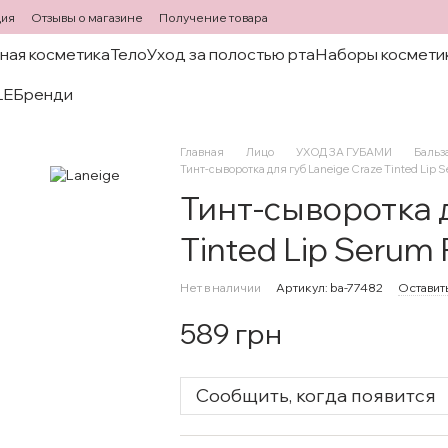
ция
Отзывы о магазине
Получение товара
ная косметика
Тело
Уход за полостью рта
Наборы космети
LE
Бренди
Главная
Лицо
УХОД ЗА ГУБАМИ
Бальз
Тинт-сыворотка для губ Laneige Craze Tinted Lip 
Тинт-сыворотка д
Tinted Lip Serum 
Нет в наличии
Артикул: ba-77482
Оставит
589 грн
Сообщить, когда появится