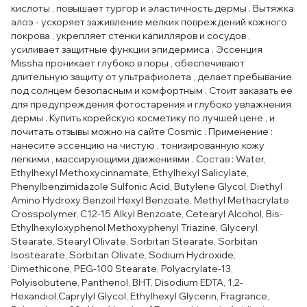
кислоты , повышает тургор и эластичность дермы . Вытяжка
алоэ - ускоряет заживление мелких повреждений кожного
покрова , укрепляет стенки капилляров и сосудов ,
усиливает защитные функции эпидермиса . Эссенция
Missha проникает глубоко в поры , обеспечивают
длительную защиту от ультрафиолета , делает пребывание
под солнцем безопасным и комфортным . Стоит заказать ее
для предупреждения фотостарения и глубоко увлажнения
дермы . Купить корейскую косметику по лучшей цене , и
почитать отзывы можно на сайте Cosmic . Применение :
нанесите эссенцию на чистую , тонизированную кожу
легкими , массирующими движениями . Состав : Water,
Ethylhexyl Methoxycinnamate, Ethylhexyl Salicylate,
Phenylbenzimidazole Sulfonic Acid, Butylene Glycol, Diethyl
Amino Hydroxy Benzoil Hexyl Benzoate, Methyl Methacrylate
Crosspolymer, C12-15 Alkyl Benzoate, Cetearyl Alcohol, Bis-
Ethylhexyloxyphenol Methoxyphenyl Triazine, Glyceryl
Stearate, Stearyl Olivate, Sorbitan Stearate, Sorbitan
Isostearate, Sorbitan Olivate, Sodium Hydroxide,
Dimethicone, PEG-100 Stearate, Polyacrylate-13,
Polyisobutene, Panthenol, BHT, Disodium EDTA, 1,2-
Hexandiol,Caprylyl Glycol, Ethylhexyl Glycerin, Fragrance,