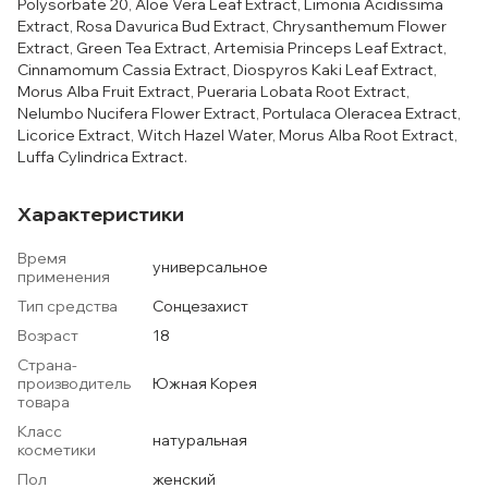
Polysorbate 20, Aloe Vera Leaf Extract, Limonia Acidissima
Extract, Rosa Davurica Bud Extract, Chrysanthemum Flower
Extract, Green Tea Extract, Artemisia Princeps Leaf Extract,
Cinnamomum Cassia Extract, Diospyros Kaki Leaf Extract,
Morus Alba Fruit Extract, Pueraria Lobata Root Extract,
Nelumbo Nucifera Flower Extract, Portulaca Oleracea Extract,
Licorice Extract, Witch Hazel Water, Morus Alba Root Extract,
Luffa Cylindrica Extract.
Характеристики
Время
универсальное
применения
Тип средства
Сонцезахист
Возраст
18
Страна-
производитель
Южная Корея
товара
Класс
натуральная
косметики
Пол
женский