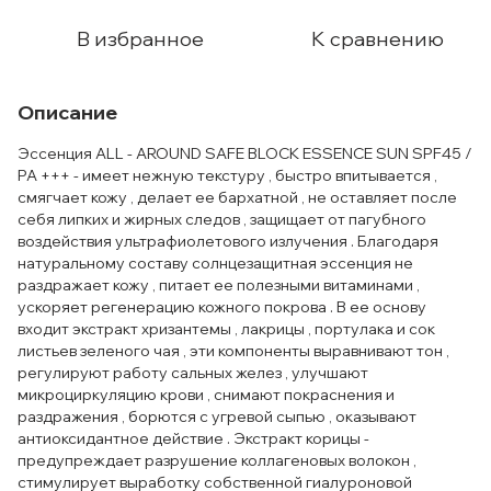
В избранное
К сравнению
Описание
Эссенция ALL - AROUND SAFE BLOCK ESSENCE SUN SPF45 /
PA +++ - имеет нежную текстуру , быстро впитывается ,
смягчает кожу , делает ее бархатной , не оставляет после
себя липких и жирных следов , защищает от пагубного
воздействия ультрафиолетового излучения . Благодаря
натуральному составу солнцезащитная эссенция не
раздражает кожу , питает ее полезными витаминами ,
ускоряет регенерацию кожного покрова . В ее основу
входит экстракт хризантемы , лакрицы , портулака и сок
листьев зеленого чая , эти компоненты выравнивают тон ,
регулируют работу сальных желез , улучшают
микроциркуляцию крови , снимают покраснения и
раздражения , борются с угревой сыпью , оказывают
антиоксидантное действие . Экстракт корицы -
предупреждает разрушение коллагеновых волокон ,
стимулирует выработку собственной гиалуроновой