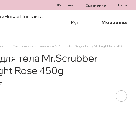
Желания
Вход
Сравнение
ки
Новая Поставка
Мой заказ
Рус
bber
Сахарный скраб для тела Mr.Scrubber Sugar Baby Midnight Rose 450g
для тела Mr.Scrubber
ght Rose 450g
в