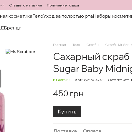
ция
Отзывы о магазине
Получение товара
ная косметика
Тело
Уход за полостью рта
Наборы космети
LE
Бренди
Главная
Тело
Скрабы
Скрабы Mr. Scru
Сахарный скраб 
Sugar Baby Midni
В наличии
Артикул: sk-4741
Оставить отзы
450 грн
Купить
Доставка
Оплата