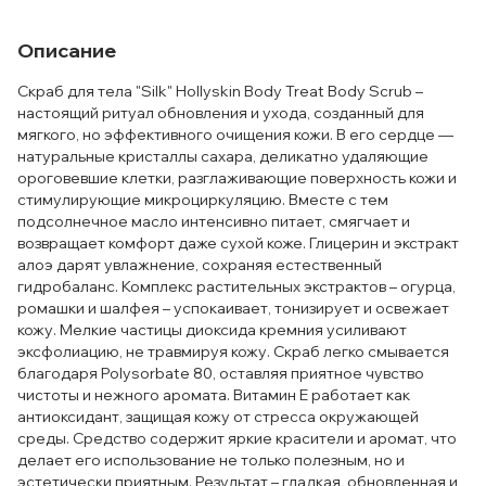
Описание
Скраб для тела "Silk" Hollyskin Body Treat Body Scrub –
настоящий ритуал обновления и ухода, созданный для
мягкого, но эффективного очищения кожи. В его сердце —
натуральные кристаллы сахара, деликатно удаляющие
ороговевшие клетки, разглаживающие поверхность кожи и
стимулирующие микроциркуляцию. Вместе с тем
подсолнечное масло интенсивно питает, смягчает и
возвращает комфорт даже сухой коже. Глицерин и экстракт
алоэ дарят увлажнение, сохраняя естественный
гидробаланс. Комплекс растительных экстрактов – огурца,
ромашки и шалфея – успокаивает, тонизирует и освежает
кожу. Мелкие частицы диоксида кремния усиливают
эксфолиацию, не травмируя кожу. Скраб легко смывается
благодаря Polysorbate 80, оставляя приятное чувство
чистоты и нежного аромата. Витамин Е работает как
антиоксидант, защищая кожу от стресса окружающей
среды. Средство содержит яркие красители и аромат, что
делает его использование не только полезным, но и
эстетически приятным. Результат – гладкая, обновленная и