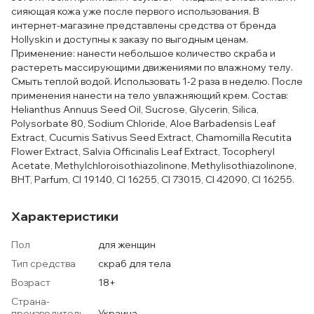
сияющая кожа уже после первого использования. В
интернет-магазине представлены средства от бренда
Hollyskin и доступны к заказу по выгодным ценам.
Применение: нанести небольшое количество скраба и
растереть массирующими движениями по влажному телу.
Смыть теплой водой. Использовать 1-2 раза в неделю. После
применения нанести на тело увлажняющий крем. Состав:
Helianthus Annuus Seed Oil, Sucrose, Glycerin, Silica,
Polysorbate 80, Sodium Chloride, Aloe Barbadensis Leaf
Extract, Cucumis Sativus Seed Extract, Chamomilla Recutita
Flower Extract, Salvia Officinalis Leaf Extract, Tocopheryl
Acetate, Methylchloroisothiazolinone, Methylisothiazolinone,
BHT, Parfum, CI 19140, CI 16255, CI 73015, CI 42090, CI 16255.
Характеристики
Пол
для женщин
Тип средства
скраб для тела
Возраст
18+
Страна-
производитель
Украина