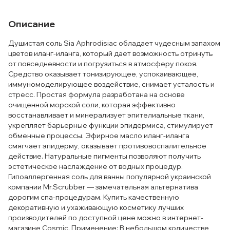
Описание
Душистая соль Sia Aphrodisiac обладает чудесным запахом
цветов иланг-иланга, который дает возможность отринуть
от повседневности и погрузиться в атмосферу покоя.
Средство оказывает тонизирующее, успокаивающее,
иммуномоделирующее воздействие, снимает усталость и
стресс. Простая формула разработана на основе
очищенной морской соли, которая эффективно
восстанавливает и минерализует эпителиальные ткани,
укрепляет барьерные функции эпидермиса, стимулирует
обменные процессы. Эфирное масло иланг-иланга
смягчает эпидерму, оказывает противовоспалительное
действие. Натуральные пигменты позволяют получить
эстетическое наслаждение от водных процедур.
Гипоаллергенная соль для ванны популярной украинской
компании Mr.Scrubber — замечательная альтернатива
дорогим спа-процедурам. Купить качественную
декоративную и ухаживающую косметику лучших
производителей по доступной цене можно в интернет-
магазине Cosmic. Применение: В небольшом количестве