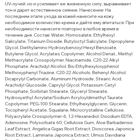
UV-лучей, но и усиливает ее жизненную силу, выравнивает
тон и дарит естественное сияние. Нанесение: На
последнем этапе ухода за кожей нанесите на кожу
необходимое количество крема и дайте ему впитаться. При
необходимости нанесите повторно в любое время в
течение дня. Состав: Water, Homosalate, Ethylhexyl
Salicylate, Titanium Dioxide, Butyloctyl Salicylate, Dipropylene
Glycol, Diethylamino Hydroxybenzoyl Hexyl Benzoate,
Butylene Glycol, Acrylates Copolymer, Alcohol Denat., Methyl
Methacrylate Crosspolymer, Niacinamide, C20-22 Alkyl
Phosphate, Arachidyl Alcohol, Bis-Ethylhexyloxyphenol
Methoxyphenyl Triazine, C20-22 Alcohols, Behenyl Alcohol,
Dicaprylyl Carbonate, Aluminum Hydroxide, Stearic Acid,
Arachidyl Glucoside, Caprylyl Glycol, Potassium Cetyl
Phosphate, Sorbitan Stearate, Glyceryl Stearate,
Hydroxyethyl Acrylate/Sodium Acryloyldimethyl Taurate
Copolymer, PEG-100 Stearate, Ethylhexylglycerin, Glycerin,
Tocopheryl Acetate, Squalane, Microcrystalline Cellulose,
Polyacrylate Crosspolymer-6, 1,2-Hexanediol, Disodium EDTA,
Adenosine, Polysorbate 60, Cellulose Gum, Aloe Barbadensis
Leaf Extract, Angelica Gigas Root Extract, Dioscorea Japonica
Root Extract, Laminaria Japonica Extract, Ulmus Davidiana