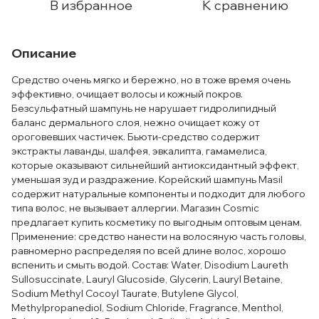
В избранное
К сравнению
Описание
Средство очень мягко и бережно, но в тоже время очень
эффективно, очищает волосы и кожный покров.
Безсульфатный шампунь не нарушает гидролипидный
баланс дермального слоя, нежно очищает кожу от
ороговевших частичек. Бьюти-средство содержит
экстракты лаванды, шалфея, эвкалипта, гамамелиса,
которые оказывают сильнейший антиоксидантный эффект,
уменьшая зуд и раздражение. Корейский шампунь Masil
содержит натуральные компоненты и подходит для любого
типа волос, не вызывает аллергии. Магазин Cosmic
предлагает купить косметику по выгодным оптовым ценам.
Применение: средство нанести на волосяную часть головы,
равномерно распределяя по всей длине волос, хорошо
вспенить и смыть водой. Состав: Water, Disodium Laureth
Sullosuccinate, Lauryl Glucoside, Glycerin, Lauryl Betaine,
Sodium Methyl Cocoyl Taurate, Butylene Glycol,
Methylpropanediol, Sodium Chloride, Fragrance, Menthol,