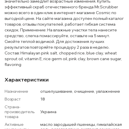
значительно замедлит возрастные изменения. Купить
эффективный скраб отечественного бренда Mr.Scrubber
можно всего в один клик в интернет-магазине Cosmic по
выгодной цене. На сайте магазина доступен полный каталог
товаров, отзывы покупателей, работает гибкая система
скидок. Применение: На влажные участки тела нанесите
средство, слегка помассируйте, оставьте на 5 минут.
Смойте теплой водичкой. Для достижения лучших
результатов повторяйте процедуру 2 раза в неделю.
Состав: Himalayan pink salt, chopped rice, blue clay, wheat
sprout oil, vitamin E, rice germ oil, pink clay, brown cane sugar,
flavoring
Характеристики
Назначение
отшелушивание, очищение, увлажнение
Возраст
18
Страна-
производитель
Украина
товара
Активные
масло зародышей пшеницы, гималайская