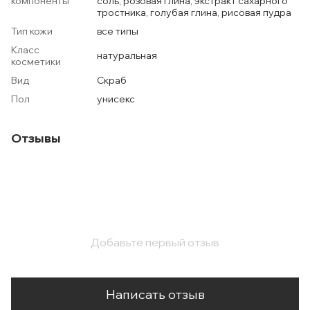
компоненты
соль, розовая глина, экстракт сахарного
тростника, голубая глина, рисовая пудра
Тип кожи
все типы
Класс
натуральная
косметики
Вид
Скраб
Пол
унисекс
Отзывы
Добавьте первый отзыв
Написать отзыв