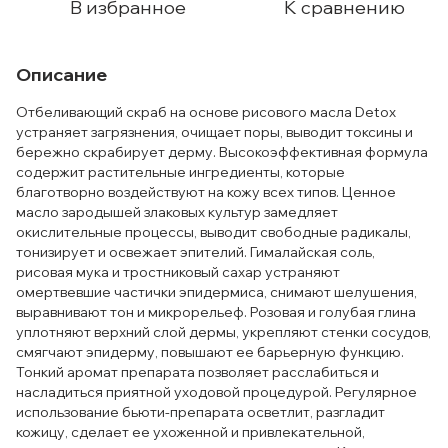
В избранное
К сравнению
Описание
Отбеливающий скраб на основе рисового масла Detox
устраняет загрязнения, очищает поры, выводит токсины и
бережно скрабирует дерму. Высокоэффективная формула
содержит растительные ингредиенты, которые
благотворно воздействуют на кожу всех типов. Ценное
масло зародышей злаковых культур замедляет
окислительные процессы, выводит свободные радикалы,
тонизирует и освежает эпителий. Гималайская соль,
рисовая мука и тростниковый сахар устраняют
омертвевшие частички эпидермиса, снимают шелушения,
выравнивают тон и микрорельеф. Розовая и голубая глина
уплотняют верхний слой дермы, укрепляют стенки сосудов,
смягчают эпидерму, повышают ее барьерную функцию.
Тонкий аромат препарата позволяет расслабиться и
насладиться приятной уходовой процедурой. Регулярное
использование бьюти-препарата осветлит, разгладит
кожицу, сделает ее ухоженной и привлекательной,