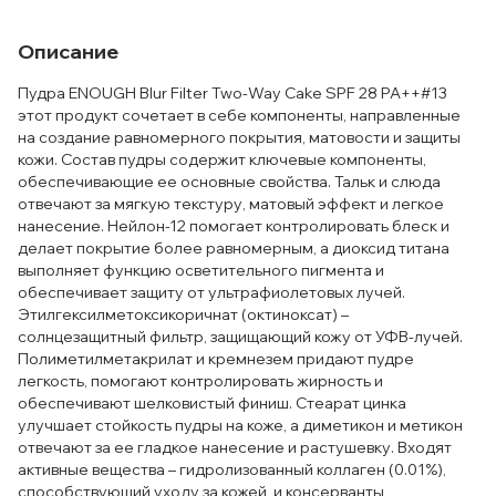
Описание
Пудра ENOUGH Blur Filter Two-Way Cake SPF 28 PA++#13
этот продукт сочетает в себе компоненты, направленные
на создание равномерного покрытия, матовости и защиты
кожи. Состав пудры содержит ключевые компоненты,
обеспечивающие ее основные свойства. Тальк и слюда
отвечают за мягкую текстуру, матовый эффект и легкое
нанесение. Нейлон-12 помогает контролировать блеск и
делает покрытие более равномерным, а диоксид титана
выполняет функцию осветительного пигмента и
обеспечивает защиту от ультрафиолетовых лучей.
Этилгексилметоксикоричнат (октиноксат) –
солнцезащитный фильтр, защищающий кожу от УФB-лучей.
Полиметилметакрилат и кремнезем придают пудре
легкость, помогают контролировать жирность и
обеспечивают шелковистый финиш. Стеарат цинка
улучшает стойкость пудры на коже, а диметикон и метикон
отвечают за ее гладкое нанесение и растушевку. Входят
активные вещества – гидролизованный коллаген (0.01%),
способствующий уходу за кожей, и консерванты