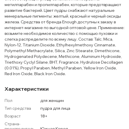
метилпарабен и пропилпарабен, которые предотвращают
развитие бактерий. Цвет пудры снабжают натуральные
минеральные пигменты: желтый, красный и черный оксиды
железа. Средства от бренда Enough доступны к заказу в
интернет-магазине по выгодной оптовой цене. Применение:
возьмите необходимое количество с помощью пуховки и
слегка распределите по всему лицу. Состав: Talc, Mica,
Nylon-12, Titanium Dioxide, Ethylhexylmethoxy Cinnamate,
Polymethyl Methacrylate, Silica, Zinc Stearate, Dimethicone,
Hydrogenated Polydecene, Methicone, Aluminum Hydroxide,
Triethoxy Cyclyl Silane, BHT, Fragrance, Hydrulose Decollagen
(0.01%), Propyl Paraben, Methyl Paraben, Yellow Iron Oxide,
Red Iron Oxide, Black Iron Oxide.
Характеристики
Пол
для женщин
Тип средства
пудра для лица
Возраст
18+
Страна-
производитель
Южная Корея