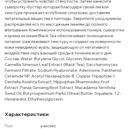
чтобы устранить чувство стянутости. Затем нанесите
сыворотку-бустер, которая благодаря своей легкой
текстуре проникает в глубокие слои кожи, доставляя
питательные вещества и пептиды. Закрепите уход кремом,
распределяя его по массажным линиям до полного
впитывания. Комплексное использование тонера, сыворотки
и крема из линии Black Tea обеспечивает полноценное
питание, разглаживает текстуру и создает на поверхности
кожи невидимую вуаль, защищающую от негативного
воздействия окружающей среды в течение всего дня.
Состав: Water, Butylene Glycol, Glycerin, Niacinamide,
Camellia Sinensis Leaf Extract (Black Tea), Saccharomyces
Ferment Filtrate, Sodium Hyaluronate, Adenosine, Panthenol,
Ceramide NP, Acetyl Hexapeptide-8, Copper Tripeptide-1,
Centella Asiatica Extract, Hippophae Rhamnoides Fruit
Extract, Panax Ginseng Root Extract, Macadamia Ternifolia
Seed Oil, Butyrospermum Parkii (Shea) Butter, Squalane, 1,2-
Hexanediol, Ethylhexylglycerin.
Характеристики
Пол
унисекс