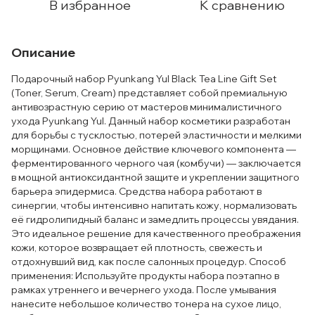
В избранное
К сравнению
Описание
Подарочный набор Pyunkang Yul Black Tea Line Gift Set
(Toner, Serum, Cream) представляет собой премиальную
антивозрастную серию от мастеров минималистичного
ухода Pyunkang Yul. Данный набор косметики разработан
для борьбы с тусклостью, потерей эластичности и мелкими
морщинами. Основное действие ключевого компонента —
ферментированного черного чая (комбучи) — заключается
в мощной антиоксидантной защите и укреплении защитного
барьера эпидермиса. Средства набора работают в
синергии, чтобы интенсивно напитать кожу, нормализовать
её гидролипидный баланс и замедлить процессы увядания.
Это идеальное решение для качественного преображения
кожи, которое возвращает ей плотность, свежесть и
отдохнувший вид, как после салонных процедур. Способ
применения: Используйте продукты набора поэтапно в
рамках утреннего и вечернего ухода. После умывания
нанесите небольшое количество тонера на сухое лицо,