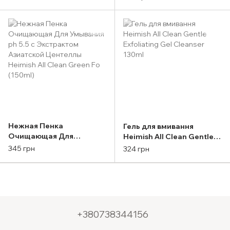
глиной HEIMISH All Clean
Cleansing Foam 150g
White Clay (150ml)
Нежная Пенка
Гель для вмивання
Очищающая Для
Heimish All Clean Gentle
Умывания ph 5.5 с
Exfoliating Gel Cleanser
345 грн
324 грн
Экстрактом Азиатской
130ml
Центеллы Heimish All
Clean Green Fo (150ml)
+380738344156