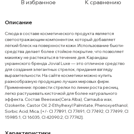
В избранное
К сравнению
Описание
Слюда в составе косметического продукта является
светоотражающим компонентом, который добавляет
лёгкий блеск на поверхности кожи. Использование бьюти-
средства делает более стойкое покрытие, что позволяет
макияжу не растекаться в течение дня. Карандаш
украинского бренда Jovial Luxe — это отличное средство
для создания элегантных стрелок, придания взгляду
выразительности. На сайте косметики можно купить
разнообразную продукцию лучших мировых фирм.
Применение: провести стрелки по линии роста ресниц,
легко растушевать кисточкой для более натурального
эффекта. Состав: Beeswax(Cera Alba), Carnauba wax,
Ozokerite, Castor Oil, 2-Ethylhexyl Palmitate, Phenoxyethanol,
Sorbic Acid, Mica, [+/- CI 77891, CI 77491, CI 77492, CI 77499, CI
15985:1, CI 16035, CI 42090:2, CI 77742].
Характеристики