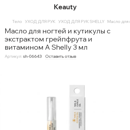
Keauty
Тело
УХОД ДЛЯ РУК
УХОД ДЛЯ РУК SHELLY
Масло для 
Масло для ногтей и кутикулы с
экстрактом грейпфрута и
витамином А Shelly 3 мл
Артикул:
sh-06643
Оставить отзыв