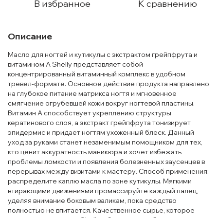
В избранное
К сравнению
Описание
Масло для ногтей и кутикулы с экстрактом грейпфрута и
витамином А Shelly представляет собой
концентрированный витаминный комплекс в удобном
тревел-формате. Основное действие продукта направлено
на глубокое питание матрикса ногтя и мгновенное
смягчение огрубевшей кожи вокруг ногтевой пластины.
Витамин А способствует укреплению структуры
кератинового слоя, а экстракт грейпфрута тонизирует
эпидермис и придает ногтям ухоженный блеск. Данный
уход за руками станет незаменимым помощником для тех,
кто ценит аккуратность маникюра и хочет избежать
проблемы ломкости и появления болезненных заусенцев в
перерывах между визитами к мастеру. Способ применения:
распределите каплю масла по зоне кутикулы. Мягкими
втирающими движениями промассируйте каждый палец,
уделяя внимание боковым валикам, пока средство
полностью не впитается. Качественное сырье, которое