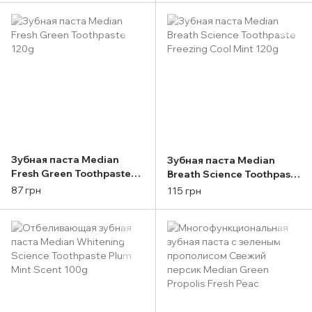
Original (синяя упа
Зубная паста Median
Зубная паста Median
Fresh Green Toothpaste
Breath Science Toothpaste
120g
Freezing Cool Mint 120g
87 грн
115 грн