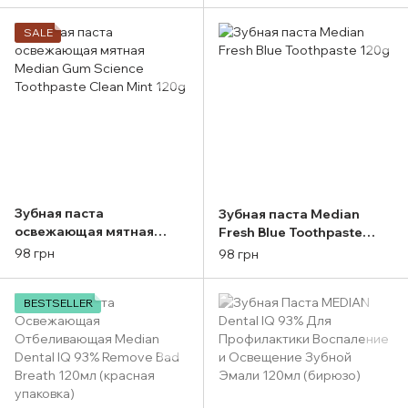
SALE
Зубная паста
Зубная паста Median
освежающая мятная
Fresh Blue Toothpaste
Median Gum Science
120g
98 грн
98 грн
Toothpaste Clean Mint
120g
BESTSELLER