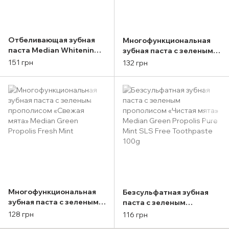
Отбеливающая зубная
Многофункциональная
паста Median Whitening
зубная паста с зеленым
Science Toothpaste Plum
прополисом Свежий
151 грн
132 грн
Mint Scent 100g
персик Median Green
Propolis Fresh Peac
Многофункциональная
Безсульфатная зубная
зубная паста с зеленым
паста с зеленым
прополисом «Свежая
прополисом «Чистая
128 грн
116 грн
мята» Median Green
мята» Median Green