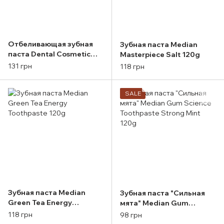
Отбеливающая зубная
Зубная паста Median
паста Dental Cosmetic
Masterpiece Salt 120g
White Median 120ml
131 грн
118 грн
(серебряная упаковка)
SALE
Зубная паста Median
Зубная паста "Сильная
Green Tea Energy
мята" Median Gum
Toothpaste 120g
Science Toothpaste
118 грн
98 грн
Strong Mint 120g