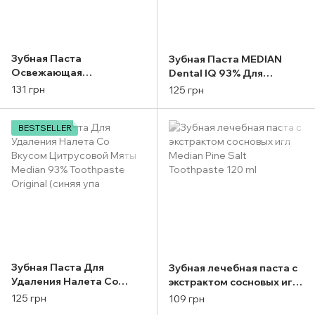
Зубная Паста
Зубная Паста MEDIAN
Освежающая
Dental IQ 93% Для
Отбеливающая Median
Профилактики
131 грн
125 грн
Dental IQ 93% Remove
Воспаление и Освещение
Bad Breath 120мл
Зубной Эмали 120мл
(красная упаковка)
BESTSELLER
(бирюзо)
Зубная Паста Для
Зубная лечебная паста с
Удаления Налета Со
экстрактом сосновых игл
Вкусом Цитрусовой Мяты
Median Pine Salt
125 грн
109 грн
Median 93% Toothpaste
Toothpaste 120 ml