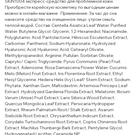
SKIN1004 экспресс-средство для проблемной кожи.
Приобрести корейскую косметику по выгодным ценам
можно в онлайн-магазине . Применение: За час до сна
нанесите средство на очищенное лицо, утром смыть
теплой водой. Состав: Centella Asiatica Leaf Water, Purified
Water, Butylene Glycol, Glycerin, 1,2-Hexanediol, Niacinamide,
Polyglutamic Acid, Pantolactone, Hibiscus Esculentus Extract,
Carbomer, Panthenol, Sodium Hyaluronate, Hydrolyzed
Hyaluronic Acid, Hyaluronic Acid, Cetearyl Olivate,
Methylpropanediol, Arginine, Pullulan, Sorbitan Olivate,
Caprylic/ Capric Triglyceride, Pyrus Communis (Pear) Fruit
Extract, Adenosine, Rosa Damascena Flower Water, Cucumis
Melo (Melon) Fruit Extract, Iris Florentina Root Extract, Ethyl
Hexyl Glycerine, Hedera Helix (Ivy) Leaf/ Stem Extract, Sodium
Phytate, Xanthan Gum, Maltodextrin, Artemisia Princeps Leaf
Extract, Hydrolyzed Gardenia Florida Extract, Melatonin, Illicium
Verum (Anise) Fruit Extract, Larix Sibirica Wood Extract,
Quercus Mongolica Leaf Extract, Persicaria Hydropiper
Extract, Rheum Palmatum Root/ Stalk Extract, Asarum
Sieboldii Root Extract, Chrysanthellum Indicum Extract,
Corydalis Turtschaninovii Root Extract, Coptis Chinensis Root
Extract, Machilus Thunbergii Bark Extract, Pentylene Glycol,
Hydrogenated Lecithin, Ceramide NP