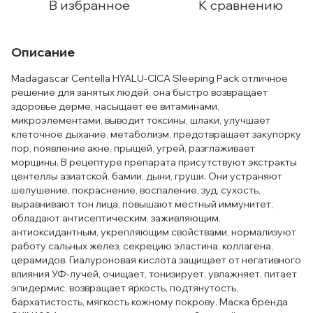
В избранное
К сравнению
Описание
Madagascar Centella HYALU-CICA Sleeping Pack отличное
решение для занятых людей, она быстро возвращает
здоровье дерме, насыщает ее витаминами,
микроэлементами, выводит токсины, шлаки, улучшает
клеточное дыхание, метаболизм, предотвращает закупорку
пор, появление акне, прыщей, угрей, разглаживает
морщины. В рецептуре препарата присутствуют экстракты
центеллы азиатской, бамии, дыни, груши. Они устраняют
шелушение, покраснение, воспаление, зуд, сухость,
выравнивают тон лица, повышают местный иммунитет,
обладают антисептическим, заживляющим,
антиоксидантным, укрепляющим свойствами, нормализуют
работу сальных желез, секрецию эластина, коллагена,
церамидов. Гиалуроновая кислота защищает от негативного
влияния УФ-лучей, очищает, тонизирует, увлажняет, питает
эпидермис, возвращает яркость, подтянутость,
бархатистость, мягкость кожному покрову. Маска бренда