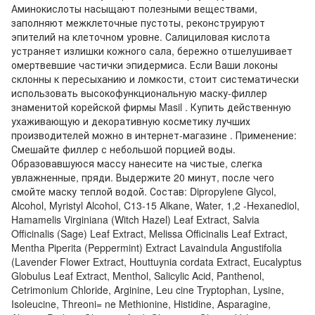
Аминокислоты насыщают полезными веществами,
заполняют межклеточные пустоты, реконструируют
эпителий на клеточном уровне. Салициловая кислота
устраняет излишки кожного сала, бережно отшелушивает
омертвевшие частички эпидермиса. Если Ваши локоны
склонны к пересыханию и ломкости, стоит систематически
использовать высокофункциональную маску-филлер
знаменитой корейской фирмы Masil . Купить действенную
ухаживающую и декоративную косметику лучших
производителей можно в интернет-магазине . Применение:
Смешайте филлер с небольшой порцией воды.
Образовавшуюся массу нанесите на чистые, слегка
увлажненные, пряди. Выдержите 20 минут, после чего
смойте маску теплой водой. Состав: Dipropylene Glycol,
Alcohol, Myristyl Alcohol, C13-15 Alkane, Water, 1,2 -Hexanediol,
Hamamelis Virginiana (Witch Hazel) Leaf Extract, Salvia
Officinalis (Sage) Leaf Extract, Melissa Officinalis Leaf Extract,
Mentha Piperita (Peppermint) Extract Lavaindula Angustifolia
(Lavender Flower Extract, Houttuynia cordata Extract, Eucalyptus
Globulus Leaf Extract, Menthol, Salicylic Acid, Panthenol,
Cetrimonium Chloride, Arginine, Leu cine Tryptophan, Lysine,
Isoleucine, Threoni= ne Methionine, Histidine, Asparagine,