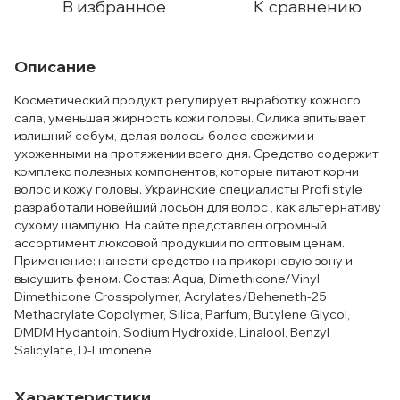
В избранное
К сравнению
Описание
Косметический продукт регулирует выработку кожного
сала, уменьшая жирность кожи головы. Силика впитывает
излишний себум, делая волосы более свежими и
ухоженными на протяжении всего дня. Средство содержит
комплекс полезных компонентов, которые питают корни
волос и кожу головы. Украинские специалисты Profi style
разработали новейший лосьон для волос , как альтернативу
сухому шампуню. На сайте представлен огромный
ассортимент люксовой продукции по оптовым ценам.
Применение: нанести средство на прикорневую зону и
высушить феном. Состав: Aqua, Dimethicone/Vinyl
Dimethicone Crosspolymer, Acrylates/Beheneth-25
Methacrylate Copolymer, Silica, Parfum, Butylene Glycol,
DMDM Hydantoin, Sodium Hydroxide, Linalool, Benzyl
Salicylate, D-Limonene
Характеристики