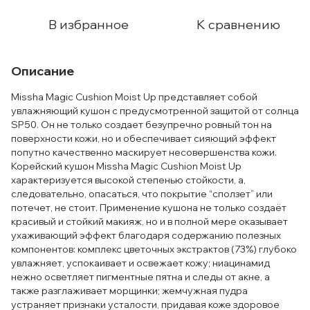
В избранное
К сравнению
Описание
Missha Magic Cushion Moist Up представляет собой
увлажняющий кушон с предусмотренной защитой от солнца
SP50. Он не только создает безупречно ровный тон на
поверхности кожи, но и обеспечивает сияющий эффект
попутно качественно маскирует несовершенства кожи.
Корейский кушон Missha Magic Cushion Moist Up
характеризуется высокой степенью стойкости, а,
следовательно, опасаться, что покрытие “сползет” или
потечет, не стоит. Применение кушона не только создаёт
красивый и стойкий макияж, но и в полной мере оказывает
ухаживающий эффект благодаря содержанию полезных
компонентов: комплекс цветочных экстрактов (73%) глубоко
увлажняет, успокаивает и освежает кожу; ниацинамид
нежно осветляет пигментные пятна и следы от акне, а
также разглаживает морщинки; жемчужная пудра
устраняет признаки усталости, придавая коже здоровое