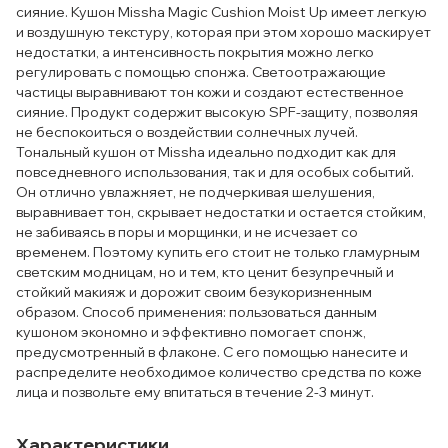
сияние. Кушон Missha Magic Cushion Moist Up имеет легкую
и воздушную текстуру, которая при этом хорошо маскирует
недостатки, а интенсивность покрытия можно легко
регулировать с помощью спонжа. Светоотражающие
частицы выравнивают тон кожи и создают естественное
сияние. Продукт содержит высокую SPF-защиту, позволяя
не беспокоиться о воздействии солнечных лучей.
Тональный кушон от Missha идеально подходит как для
повседневного использования, так и для особых событий.
Он отлично увлажняет, не подчеркивая шелушения,
выравнивает тон, скрывает недостатки и остается стойким,
не забиваясь в поры и морщинки, и не исчезает со
временем. Поэтому купить его стоит не только гламурным
светским модницам, но и тем, кто ценит безупречный и
стойкий макияж и дорожит своим безукоризненным
образом. Способ применения: пользоваться данным
кушоном экономно и эффективно помогает спонж,
предусмотренный в флаконе. С его помощью нанесите и
распределите необходимое количество средства по коже
лица и позвольте ему впитаться в течение 2-3 минут.
Характеристики