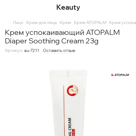
Keauty
Лицо
Крем для лица
Крем
Крем ATOPALM
Крем успока
Крем успокаивающий ATOPALM
Diaper Soothing Cream 23g
Артикул:
au-7211
Оставить отзыв