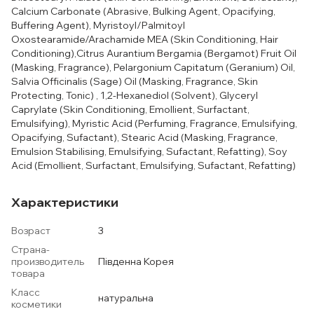
Calcium Carbonate (Abrasive, Bulking Agent, Opacifying,
Buffering Agent), Myristoyl/Palmitoyl
Oxostearamide/Arachamide MEA (Skin Conditioning, Hair
Conditioning),Citrus Aurantium Bergamia (Bergamot) Fruit Oil
(Masking, Fragrance), Pelargonium Capitatum (Geranium) Oil,
Salvia Officinalis (Sage) Oil (Masking, Fragrance, Skin
Protecting, Tonic) , 1,2-Hexanediol (Solvent), Glyceryl
Caprylate (Skin Conditioning, Emollient, Surfactant,
Emulsifying), Myristic Acid (Perfuming, Fragrance, Emulsifying,
Opacifying, Sufactant), Stearic Acid (Masking, Fragrance,
Emulsion Stabilising, Emulsifying, Sufactant, Refatting), Soy
Acid (Emollient, Surfactant, Emulsifying, Sufactant, Refatting)
Характеристики
Возраст
3
Страна-
производитель
Південна Корея
товара
Класс
натуральна
косметики