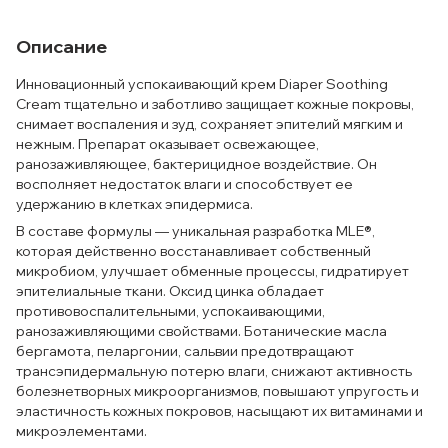
Описание
Инновационный успокаивающий крем Diaper Soothing
Cream тщательно и заботливо защищает кожные покровы,
снимает воспаления и зуд, сохраняет эпителий мягким и
нежным. Препарат оказывает освежающее,
ранозаживляющее, бактерицидное воздействие. Он
восполняет недостаток влаги и способствует ее
удержанию в клетках эпидермиса.
В составе формулы — уникальная разработка MLE®,
которая действенно восстанавливает собственный
микробиом, улучшает обменные процессы, гидратирует
эпителиальные ткани. Оксид цинка обладает
противовоспалительными, успокаивающими,
ранозаживляющими свойствами. Ботанические масла
бергамота, пеларгонии, сальвии предотвращают
трансэпидермальную потерю влаги, снижают активность
болезнетворных микроорганизмов, повышают упругость и
эластичность кожных покровов, насыщают их витаминами и
микроэлементами.