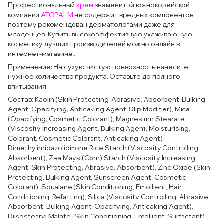
Профессиональный
крем
знаменитой южнокорейской
компании
ATOPALM
не содержит вредных компонентов,
поэтому рекомендован дерматологами даже для
младенцев. Купить высокоэффективную ухаживающую
косметику лучших производителей можно онлайн в
интернет-магазине .
Применение: На сухую чистую поверхность нанесите
нужное количество продукта. Оставьте до полного
впитывания.
Состав: Kaolin (Skin Protecting, Abrasive, Absorbent, Bulking
Agent, Opacifying, Anticaking Agent, Slip Modifier), Mica
(Opacifying, Cosmetic Colorant), Magnesium Stearate
(Viscosity Increasing Agent, Bulking Agent, Moisturising,
Colorant, Cosmetic Colorant, Anticaking Agent),
Dimethylimidazolidinone Rice Starch (Viscosity Controlling,
Absorbent), Zea Mays (Corn) Starch (Viscosity Increasing
Agent, Skin Protecting, Abrasive, Absorbent), Zinc Oxide (Skin
Protecting, Bulking Agent, Sunscreen Agent, Cosmetic
Colorant), Squalane (Skin Conditioning, Emollient, Hair
Conditioning, Refatting), Silica (Viscosity Controlling, Abrasive,
Absorbent, Bulking Agent, Opacifying, Anticaking Agent),
Diisostearyl Malate (Skin Conditioning, Emollient, Surfactant),