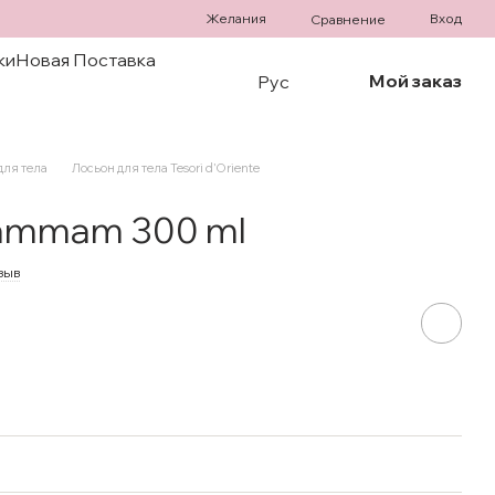
Желания
Вход
Сравнение
ки
Новая Поставка
Мой заказ
Рус
для тела
Лосьон для тела Tesori d’Oriente
Hammam 300 ml
зыв