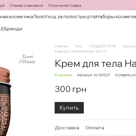
ция
Отзывы о магазине
Получение товара
ная косметика
Тело
Уход за полостью рта
Наборы космети
LE
Бренди
Главная
Тело
УХОД ДЛЯ ТЕЛА
Лосьон 
Крем для тела Hammam 300 ml
Крем для тела 
В наличии
Артикул: to-00027
Оставить от
300 грн
Купить
Доставка
Оплата