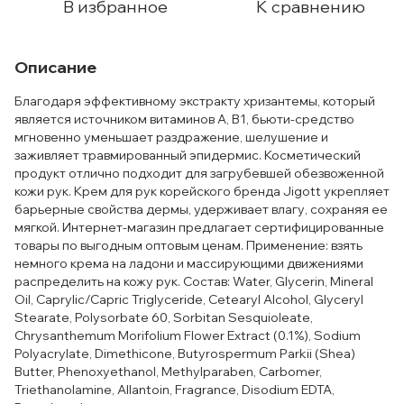
В избранное
К сравнению
Описание
Благодаря эффективному экстракту хризантемы, который
является источником витаминов А, В1, бьюти-средство
мгновенно уменьшает раздражение, шелушение и
заживляет травмированный эпидермис. Косметический
продукт отлично подходит для загрубевшей обезвоженной
кожи рук. Крем для рук корейского бренда Jigott укрепляет
барьерные свойства дермы, удерживает влагу, сохраняя ее
мягкой. Интернет-магазин предлагает сертифицированные
товары по выгодным оптовым ценам. Применение: взять
немного крема на ладони и массирующими движениями
распределить на кожу рук. Состав: Water, Glycerin, Mineral
Oil, Caprylic/Capric Triglyceride, Cetearyl Alcohol, Glyceryl
Stearate, Polysorbate 60, Sorbitan Sesquioleate,
Chrysanthemum Morifolium Flower Extract (0.1%), Sodium
Polyacrylate, Dimethicone, Butyrospermum Parkii (Shea)
Butter, Phenoxyethanol, Methylparaben, Carbomer,
Triethanolamine, Allantoin, Fragrance, Disodium EDTA,