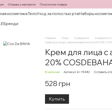
ция
Отзывы о магазине
Получение товара
ная косметика
Тело
Уход за полостью рта
Наборы космети
LE
Бренди
Главная
Лицо
Сыворотки
Сыворотки C
Крем для лица с азелаиновой кислотой 20% CO
Крем для лица с
20% COSDEBAHA 
В наличии
Артикул: kr-19482
Оставить от
528 грн
Купить