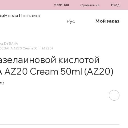
Желания
Вход
Сравнение
ки
Новая Поставка
Мой заказ
Рус
os De BAHA
SDEBAHA AZ20 Cream 50ml (AZ20)
 азелаиновой кислотой
AZ20 Cream 50ml (AZ20)
зыв