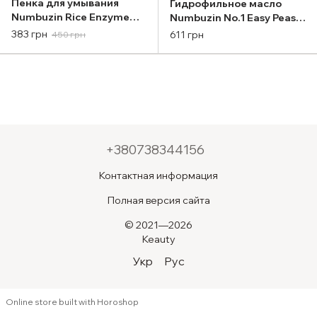
Пенка для умывания
Гидрофильное масло
Numbuzin Rice Enzyme
Numbuzin No.1 Easy Peasy
Skin Softening Cleansing
Cleansing Oil 200ml
383 грн
611 грн
450 грн
Foam 170ml
+380738344156
Контактная информация
Полная версия сайта
© 2021—2026
Keauty
Укр
Рус
Online store built with Horoshop