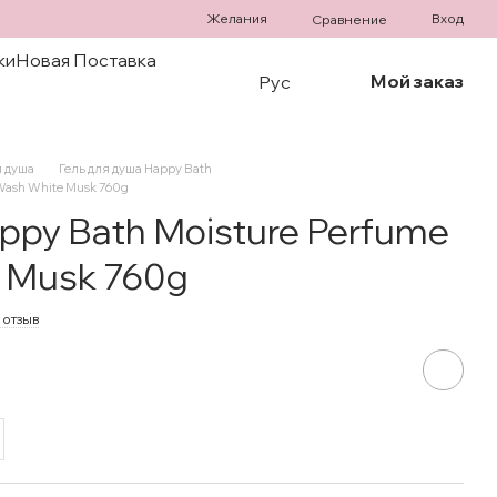
Желания
Вход
Сравнение
ки
Новая Поставка
Мой заказ
Рус
я душа
Гель для душа Happy Bath
 Wash White Musk 760g
ppy Bath Moisture Perfume
 Musk 760g
 отзыв