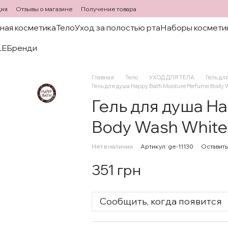
ция
Отзывы о магазине
Получение товара
ная косметика
Тело
Уход за полостью рта
Наборы космети
LE
Бренди
Главная
Тело
УХОД ДЛЯ ТЕЛА
Гель дл
Гель для душа Happy Bath Moisture Perfume Body
Гель для душа Ha
Body Wash White
Нет в наличии
Артикул: ge-11130
Оставить
351 грн
Сообщить, когда появится