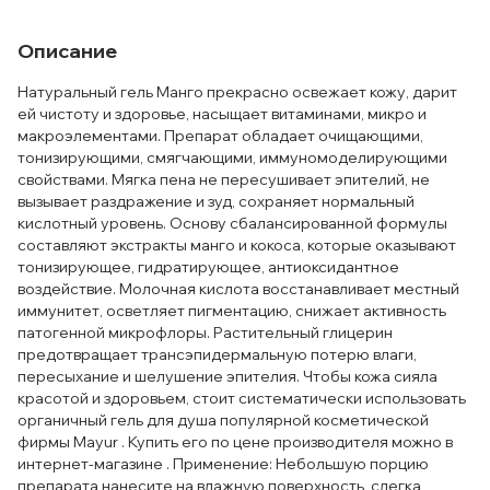
Описание
Натуральный гель Манго прекрасно освежает кожу, дарит
ей чистоту и здоровье, насыщает витаминами, микро и
макроэлементами. Препарат обладает очищающими,
тонизирующими, смягчающими, иммуномоделирующими
свойствами. Мягка пена не пересушивает эпителий, не
вызывает раздражение и зуд, сохраняет нормальный
кислотный уровень. Основу сбалансированной формулы
составляют экстракты манго и кокоса, которые оказывают
тонизирующее, гидратирующее, антиоксидантное
воздействие. Молочная кислота восстанавливает местный
иммунитет, осветляет пигментацию, снижает активность
патогенной микрофлоры. Растительный глицерин
предотвращает трансэпидермальную потерю влаги,
пересыхание и шелушение эпителия. Чтобы кожа сияла
красотой и здоровьем, стоит систематически использовать
органичный гель для душа популярной косметической
фирмы Mayur . Купить его по цене производителя можно в
интернет-магазине . Применение: Небольшую порцию
препарата нанесите на влажную поверхность, слегка