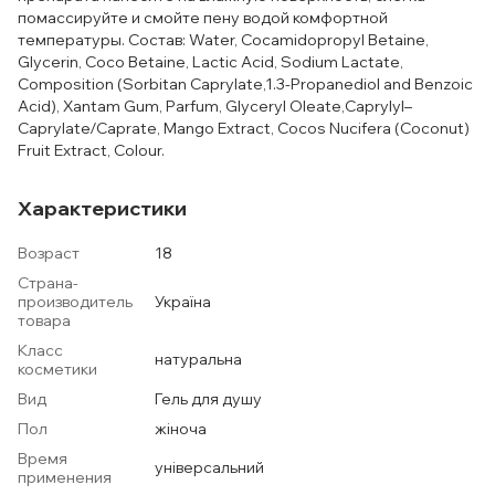
помассируйте и смойте пену водой комфортной
температуры. Состав: Water, Cocamidopropyl Betaine,
Glycerin, Coco Betaine, Lactic Acid, Sodium Lactate,
Composition (Sorbitan Caprylate,1.3-Propanediol and Benzoic
Acid), Xantam Gum, Parfum, Glyceryl Oleate,Caprylyl–
Caprylate/Caprate, Mango Extract, Cocos Nucifera (Coconut)
Fruit Extract, Colour.
Характеристики
Возраст
18
Страна-
производитель
Україна
товара
Класс
натуральна
косметики
Вид
Гель для душу
Пол
жіноча
Время
універсальний
применения