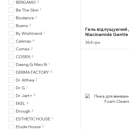
3
BERGAMO
1
Be The Skin
2
Biodance
2
Bueno
Гель відлущуючий 
1
By Wishtrend
Niacinamide Gentle 
125ml
4
Celimax
364 грн
2
Comex
6
COSRX
1
Daeng Gi Meo Ri
4
DERMA FACTORY
2
Dr. Althea
1
Dr. G
5
Dr. Jart+
6
EKEL
3
Enough
1
ESTHETIC HOUSE
2
Etude House