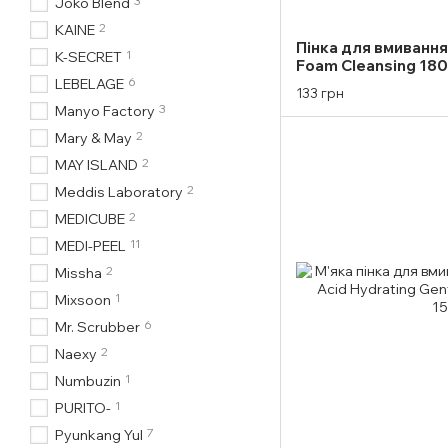
3
Joko Blend
2
KAINE
Пінка для вмивання
1
K-SECRET
Foam Cleansing 18
6
LEBELAGE
133 грн
3
Manyo Factory
2
Mary & May
2
MAY ISLAND
2
Meddis Laboratory
2
MEDICUBE
11
MEDI-PEEL
2
Missha
1
Mixsoon
6
Mr. Scrubber
2
Naexy
1
Numbuzin
1
PURITO-
7
Pyunkang Yul