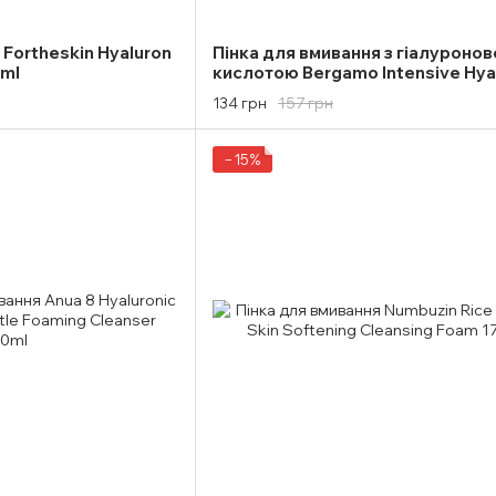
 Fortheskin Hyaluron
Пінка для вмивання з гіалуроно
0ml
кислотою Bergamo Intensive Hya
Acid Cleanser Foam 120ml
157 грн
134 грн
−15%