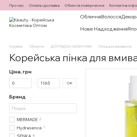
Перейти до основного контенту
Про нас
Оплата і доставка
Обмін та повернення
Контактна інф
Обличчя
Волосся
Декор
Нове Надходження
Япо
Головна
Обличчя
ДОГЛЯД ЗА ОБЛИЧЧЯМ
Пінка для вмивання
Корейська пінка для вмив
Ціна, грн
Від Ціна, грн
До Ціна, грн
ОК
Бренд
2
MERMADE
1
Hydrasence
4
SENKA