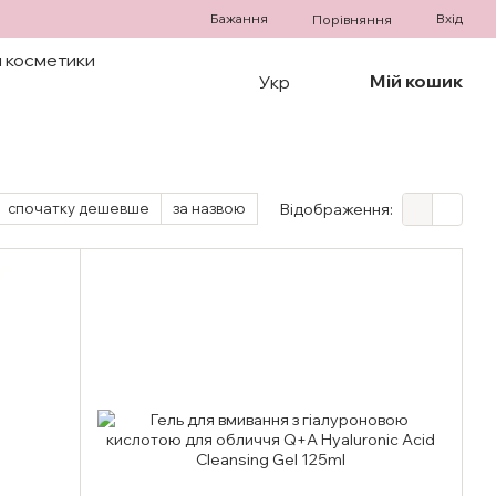
Бажання
Вхід
Порівняння
 косметики
Мій кошик
Укр
спочатку дешевше
за назвою
Відображення: