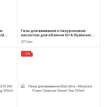
ою
Гель для вмивання з гіалуроновою
cid
кислотою для обличчя Q+A Hyaluronic
Acid Cleansing Gel 125ml
371 грн
−9%