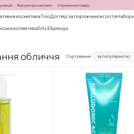
ормація
Відгуки про магазин
Отримання товару
ативна косметика
Тіло
Догляд за порожниною рота
Набори
нська косметика
SALE
Бренди
ання обличчя
Сортування:
за популярністю