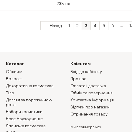
238 грн
Назад
1
2
3
4
5
6
...
1
Каталог
Клієнтам
Обличчя
Вхід до кабінету
Волосся
Про нас
Декоративна косметика
Оплата і доставка
Тіло
Обмін та повернення
Догляд за порожниною
Контактна інформація
рота
Відгуки про магазин
Набори косметики
Отримання товару
Нове Надходження
Японська косметика
Ми в соцмережах