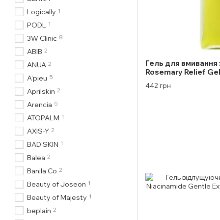
1
Logically
1
PODL
8
3W Clinic
2
ABIB
Гель для вмивання
2
ANUA
Rosemary Relief Ge
5
A'pieu
442 грн
2
Aprilskin
5
Arencia
1
ATOPALM
2
AXIS-Y
1
BAD SKIN
2
Balea
2
Banila Co
1
Beauty of Joseon
1
Beauty of Majesty
2
beplain