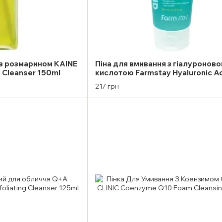
 з розмарином KAINE
Піна для вмивання з гіалуронов
l Cleanser 150ml
кислотою Farmstay Hyaluronic A
Moist & Mild Gel Foam 200ml
217 грн