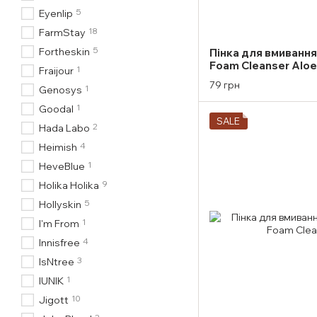
5
Eyenlip
18
FarmStay
5
Fortheskin
Пінка для вмивання 
Foam Cleanser Alo
1
Fraijour
79 грн
1
Genosys
1
Goodal
SALE
2
Hada Labo
4
Heimish
1
HeveBlue
9
Holika Holika
5
Hollyskin
1
I'm From
4
Innisfree
3
IsNtree
1
IUNIK
10
Jigott