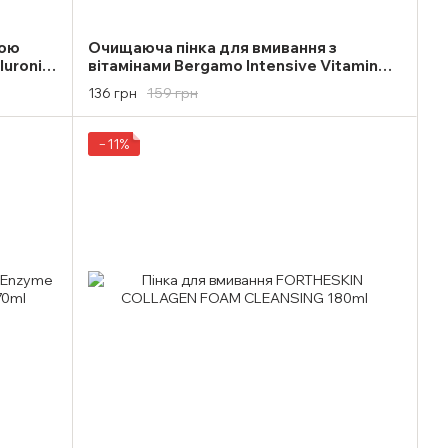
вою
Очищаюча пінка для вмивання з
luronic
вітамінами Bergamo Intensive Vitamin
Cleanser Foam 120ml
159 грн
136 грн
−11%