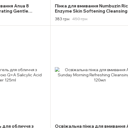
ивання Anua 8
Пінка для вмивання Numbuzin Ri
rating Gentle
Enzyme Skin Softening Cleansin
150ml
170ml
450 грн
383 грн
 для обличчя з
Освіжальна пінка для вмивання 