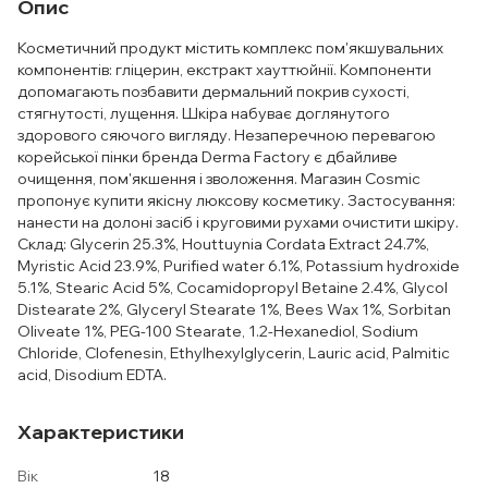
Опис
Косметичний продукт містить комплекс пом'якшувальних
компонентів: гліцерин, екстракт хауттюйнії. Компоненти
допомагають позбавити дермальний покрив сухості,
стягнутості, лущення. Шкіра набуває доглянутого
здорового сяючого вигляду. Незаперечною перевагою
корейської пінки бренда Derma Factory є дбайливе
очищення, пом'якшення і зволоження. Магазин Cosmic
пропонує купити якісну люксову косметику. Застосування:
нанести на долоні засіб і круговими рухами очистити шкіру.
Склад: Glycerin 25.3%, Houttuynia Cordata Extract 24.7%,
Myristic Acid 23.9%, Purified water 6.1%, Potassium hydroxide
5.1%, Stearic Acid 5%, Cocamidopropyl Betaine 2.4%, Glycol
Distearate 2%, Glyceryl Stearate 1%, Bees Wax 1%, Sorbitan
Oliveate 1%, PEG-100 Stearate, 1.2-Hexanediol, Sodium
Chloride, Clofenesin, Ethylhexylglycerin, Lauric acid, Palmitic
acid, Disodium EDTA.
Характеристики
Вік
18