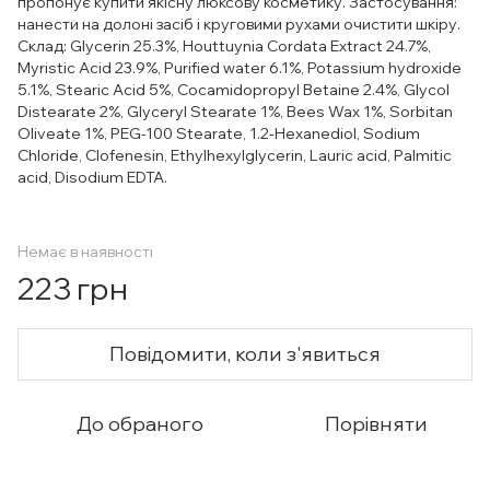
пропонує купити якісну люксову косметику. Застосування:
нанести на долоні засіб і круговими рухами очистити шкіру.
Склад: Glycerin 25.3%, Houttuynia Cordata Extract 24.7%,
Myristic Acid 23.9%, Purified water 6.1%, Potassium hydroxide
5.1%, Stearic Acid 5%, Cocamidopropyl Betaine 2.4%, Glycol
Distearate 2%, Glyceryl Stearate 1%, Bees Wax 1%, Sorbitan
Oliveate 1%, PEG-100 Stearate, 1.2-Hexanediol, Sodium
Chloride, Clofenesin, Ethylhexylglycerin, Lauric acid, Palmitic
acid, Disodium EDTA.
Немає в наявності
223 грн
Повідомити, коли з'явиться
До обраного
Порівняти