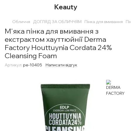
Keauty
Обличчя
ДОГЛЯД ЗА ОБЛИЧЧЯМ
Пінка для вмивання
Пі
М'яка пінка для вмивання з
екстрактом хауттюйнії Derma
Factory Houttuynia Cordata 24%
Cleansing Foam
Артикул:
pe-10405
Написати відгук