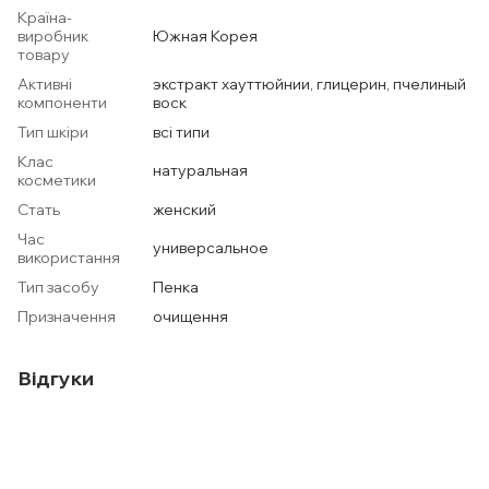
Країна-
виробник
Южная Корея
товару
Активні
экстракт хауттюйнии, глицерин, пчелиный
компоненти
воск
Тип шкіри
всі типи
Клас
натуральная
косметики
Стать
женский
Час
универсальное
використання
Тип засобу
Пенка
Призначення
очищення
Відгуки