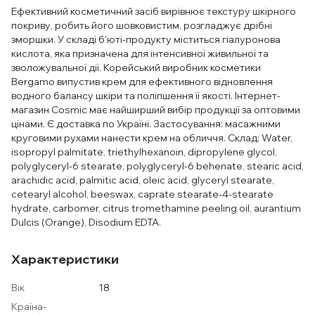
Ефективний косметичний засіб вирівнює текстуру шкірного
покриву, робить його шовковистим, розгладжує дрібні
зморшки. У складі б'юті-продукту міститься гіалуронова
кислота, яка призначена для інтенсивної живильної та
зволожувальної дії. Корейський виробник косметики
Bergamo випустив крем для ефективного відновлення
водного балансу шкіри та поліпшення її якості. Інтернет-
магазин Cosmic має найширший вибір продукції за оптовими
цінами. Є доставка по Україні. Застосування: масажними
круговими рухами нанести крем на обличчя. Склад: Water,
isopropyl palmitate, triethylhexanoin, dipropylene glycol,
polyglyceryl-6 stearate, polyglyceryl-6 behenate, stearic acid,
arachidic acid, palmitic acid, oleic acid, glyceryl stearate,
cetearyl alcohol, beeswax, caprate stearate-4-stearate
hydrate, carbomer, citrus tromethamine peeling oil, аurantium
Dulcis (Orange), Disodium EDTA.
Характеристики
Вік
18
Країна-