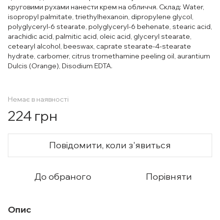
круговими рухами нанести крем на обличчя. Склад: Water,
isopropyl palmitate, triethylhexanoin, dipropylene glycol,
polyglyceryl-6 stearate, polyglyceryl-6 behenate, stearic acid,
arachidic acid, palmitic acid, oleic acid, glyceryl stearate,
cetearyl alcohol, beeswax, caprate stearate-4-stearate
hydrate, carbomer, citrus tromethamine peeling oil, аurantium
Dulcis (Orange), Disodium EDTA.
Немає в наявності
224 грн
Повідомити, коли з'явиться
До обраного
Порівняти
Опис